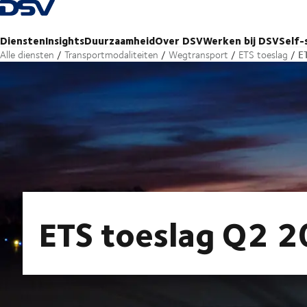
Terug naar startpagina
Diensten
Insights
Duurzaamheid
Over DSV
Werken bij DSV
Self-
E
Alle diensten
Transportmodaliteiten
Wegtransport
ETS toeslag
ETS toeslag Q2 