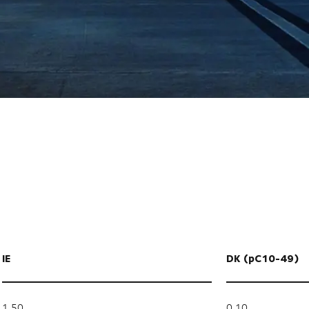
IE
DK (pC10-49)
1,50
0,10