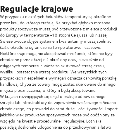
Regulacje krajowe
W przypadku niektórych ładunków temperatury są określone
przez kraj, do którego trafiają. Na przykład głęboko mrożone
produkty spożywcze muszą być przewożone z miejsca produkcji
do Europy w temperaturze -18 stopni Celsjusza lub niższej .
Świeże owoce objęte systemem kwarantanny muszą spełniać
ściśle określone ograniczenia temperaturowe i czasowe.
Niektóre kraje mogą nie akceptować mrożonek, które nie były
chłodzone przez dłużej niż określony czas, niezależnie od
osiąganych temperatur. Może to skutkować stratą czasu,
wysiłku i ostatecznie utratą produktu. We wszystkich tych
przypadkach niespełnienie wymagań oznacza całkowitą porażkę
handlową. Chyba że towary mogą zostać skierowane do innego
miejsca przeznaczenia, w którym będą akceptowane.
W krajach rozwijających się często brakuje odpowiedniego
sprzętu lub infrastruktury do zapewnienia właściwego łańcucha
chłodniczego, co prowadzi do strat dużej ilości żywności. Import
jakichkolwiek produktów spożywczych może być opóźniony ze
względu na kwestie proceduralne i regulacyjne. Lotniska
posiadają doskonałe udogodnienia do przechowywania łatwo