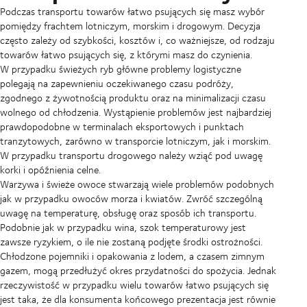
Podczas transportu towarów łatwo psujących się masz wybór
pomiędzy frachtem lotniczym, morskim i drogowym. Decyzja
często zależy od szybkości, kosztów i, co ważniejsze, od rodzaju
towarów łatwo psujących się, z którymi masz do czynienia.
W przypadku świeżych ryb główne problemy logistyczne
polegają na zapewnieniu oczekiwanego czasu podróży,
zgodnego z żywotnością produktu oraz na minimalizacji czasu
wolnego od chłodzenia. Wystąpienie problemów jest najbardziej
prawdopodobne w terminalach eksportowych i punktach
tranzytowych, zarówno w transporcie lotniczym, jak i morskim.
W przypadku transportu drogowego należy wziąć pod uwagę
korki i opóźnienia celne.
Warzywa i świeże owoce stwarzają wiele problemów podobnych
jak w przypadku owoców morza i kwiatów. Zwróć szczególną
uwagę na temperaturę, obsługę oraz sposób ich transportu.
Podobnie jak w przypadku wina, szok temperaturowy jest
zawsze ryzykiem, o ile nie zostaną podjęte środki ostrożności.
Chłodzone pojemniki i opakowania z lodem, a czasem zimnym
gazem, mogą przedłużyć okres przydatności do spożycia. Jednak
rzeczywistość w przypadku wielu towarów łatwo psujących się
jest taka, że dla konsumenta końcowego prezentacja jest równie