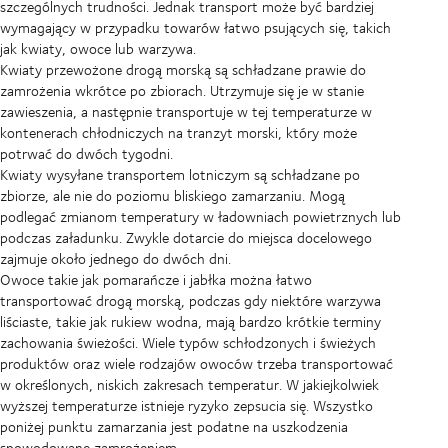
szczególnych trudności. Jednak transport może być bardziej
wymagający w przypadku towarów łatwo psujących się, takich
jak kwiaty, owoce lub warzywa.
Kwiaty przewożone drogą morską są schładzane prawie do
zamrożenia wkrótce po zbiorach. Utrzymuje się je w stanie
zawieszenia, a następnie transportuje w tej temperaturze w
kontenerach chłodniczych na tranzyt morski, który może
potrwać do dwóch tygodni.
Kwiaty wysyłane transportem lotniczym są schładzane po
zbiorze, ale nie do poziomu bliskiego zamarzaniu. Mogą
podlegać zmianom temperatury w ładowniach powietrznych lub
podczas załadunku. Zwykle dotarcie do miejsca docelowego
zajmuje około jednego do dwóch dni.
Owoce takie jak pomarańcze i jabłka można łatwo
transportować drogą morską, podczas gdy niektóre warzywa
liściaste, takie jak rukiew wodna, mają bardzo krótkie terminy
zachowania świeżości. Wiele typów schłodzonych i świeżych
produktów oraz wiele rodzajów owoców trzeba transportować
w określonych, niskich zakresach temperatur. W jakiejkolwiek
wyższej temperaturze istnieje ryzyko zepsucia się. Wszystko
poniżej punktu zamarzania jest podatne na uszkodzenia
spowodowane zamrożeniem.