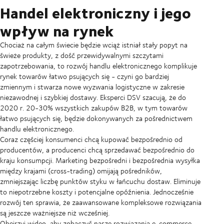
Handel elektroniczny i jego
wpływ na rynek
Chociaż na całym świecie będzie wciąż istniał stały popyt na
świeże produkty, z dość przewidywalnymi szczytami
zapotrzebowania, to rozwój handlu elektronicznego komplikuje
rynek towarów łatwo psujących się - czyni go bardziej
zmiennym i stwarza nowe wyzwania logistyczne w zakresie
niezawodnej i szybkiej dostawy. Eksperci DSV szacują, że do
2020 r. 20-30% wszystkich zakupów B2B, w tym towarów
łatwo psujących się, będzie dokonywanych za pośrednictwem
handlu elektronicznego.
Coraz częściej konsumenci chcą kupować bezpośrednio od
producentów, a producenci chcą sprzedawać bezpośrednio do
kraju konsumpcji. Marketing bezpośredni i bezpośrednia wysyłka
między krajami (cross-trading) omijają pośredników,
zmniejszając liczbę punktów styku w łańcuchu dostaw. Eliminuje
to niepotrzebne koszty i potencjalne opóźnienia. Jednocześnie
rozwój ten sprawia, że zaawansowane kompleksowe rozwiązania
są jeszcze ważniejsze niż wcześniej.
Obejrzyj wideo, aby zobaczyć nasze rozwiązania e-commerce