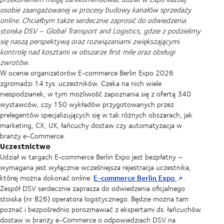
osobie zaangażowanej w procesy budowy kanałów sprzedaży
online. Chciałbym także serdecznie zaprosić do odwiedzenia
stoiska DSV – Global Transport and Logistics, gdzie z podzielimy
się naszą perspektywą oraz rozwiązaniami zwiększającymi
kontrolę nad kosztami w obszarze first mile oraz obsługi
zwrotów.
W ocenie organizatorów E-commerce Berlin Expo 2026
zgromadzi 14 tys. uczestników. Czeka na nich wiele
niespodzianek, w tym możliwość zapoznania się z ofertą 340
wystawców, czy 150 wykładów przygotowanych przez
prelegentów specjalizujących się w tak różnych obszarach, jak
marketing, CX, UX, łańcuchy dostaw czy automatyzacja w
branży e-Commerce.
Uczestnictwo
Udział w targach E-commerce Berlin Expo jest bezpłatny –
wymagana jest wyłącznie wcześniejsza rejestracja uczestnika,
E-commerce Berlin Expo
której można dokonać online:
.
Zespół DSV serdecznie zaprasza do odwiedzenia oficjalnego
stoiska (nr B26) operatora logistycznego. Będzie można tam
poznać i bezpośrednio porozmawiać z ekspertami ds. łańcuchów
dostaw w branży e-Commerce o odpowiedziach DSV na