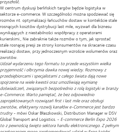
przyszłość.
W centrum dyskusji berlińskich targów będzie logistyka w
sektorze e-commerce. W szczególności można spodziewać się
rozmów nt. optymalizacji łańcuchów dostaw w kontekście stale
rosnących kosztów dystrybucji last mile, wyzwań dla biznesu
wynikających z niestabilności współpracy z operatorami
kurierskimi., Nie zabraknie także rozmów o tym, jak sprostać
stale rosnącej presji ze strony konsumentów na skracanie czasu
realizacji dostaw, przy jednoczesnym wzroście wolumenów oraz
zwrotów.
Udział wydarzeniu tego formatu to przede wszystkim wielka
przyjemność i olbrzymia dawka nowej wiedzy. Rozmowy z
przedsiębiorcami i specjalistami z całego świata dają nowe
spojrzenie na wiele kwestii oraz umożliwiają wymianę
doświadczeń, związanych bezpośrednio z rolą logistyki w branży
e-Commerce. Warto pamiętać, że bez odpowiednio
zaprojektowanych rozwiązań first i last mile oraz obsługi
zwrotów, efektywny rozwój kanałów e-Commerce jest bardzo
trudny
- mówi Oskar Błaszkowski, Distribution Manager w DSV
Global Transport and Logistics. -
E-commerce Berlin Expo 2026
to z pewnością święto sektora handlu elektronicznego. Z pełnym
przekonaniem mogę zarekomendować udział w Expo każdej