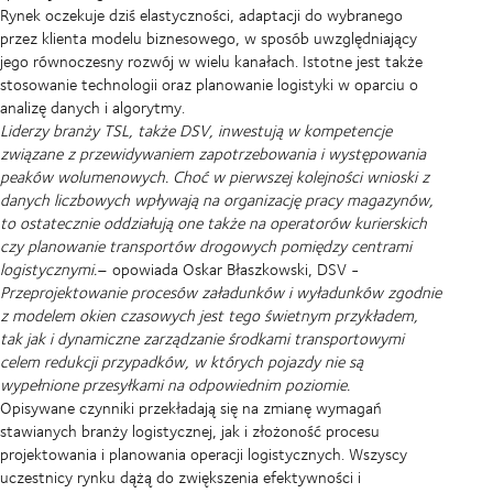
Rynek oczekuje dziś elastyczności, adaptacji do wybranego
przez klienta modelu biznesowego, w sposób uwzględniający
jego równoczesny rozwój w wielu kanałach. Istotne jest także
stosowanie technologii oraz planowanie logistyki w oparciu o
analizę danych i algorytmy.
Liderzy branży TSL, także DSV, inwestują w kompetencje
związane z przewidywaniem zapotrzebowania i występowania
peaków wolumenowych. Choć w pierwszej kolejności wnioski z
danych liczbowych wpływają na organizację pracy magazynów,
to ostatecznie oddziałują one także na operatorów kurierskich
czy planowanie transportów drogowych pomiędzy centrami
logistycznymi.
– opowiada Oskar Błaszkowski, DSV -
Przeprojektowanie procesów załadunków i wyładunków zgodnie
z modelem okien czasowych jest tego świetnym przykładem,
tak jak i dynamiczne zarządzanie środkami transportowymi
celem redukcji przypadków, w których pojazdy nie są
wypełnione przesyłkami na odpowiednim poziomie.
Opisywane czynniki przekładają się na zmianę wymagań
stawianych branży logistycznej, jak i złożoność procesu
projektowania i planowania operacji logistycznych. Wszyscy
uczestnicy rynku dążą do zwiększenia efektywności i