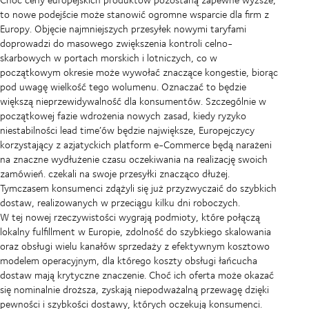
to nowe podejście może stanowić ogromne wsparcie dla firm z
Europy. Objęcie najmniejszych przesyłek nowymi taryfami
doprowadzi do masowego zwiększenia kontroli celno-
skarbowych w portach morskich i lotniczych, co w
początkowym okresie może wywołać znaczące kongestie, biorąc
pod uwagę wielkość tego wolumenu. Oznaczać to będzie
większą nieprzewidywalność dla konsumentów. Szczególnie w
początkowej fazie wdrożenia nowych zasad, kiedy ryzyko
niestabilności lead time’ów będzie największe, Europejczycy
korzystający z azjatyckich platform e-Commerce będą narażeni
na znaczne wydłużenie czasu oczekiwania na realizację swoich
zamówień. czekali na swoje przesyłki znacząco dłużej.
Tymczasem konsumenci zdążyli się już przyzwyczaić do szybkich
dostaw, realizowanych w przeciągu kilku dni roboczych.
W tej nowej rzeczywistości wygrają podmioty, które połączą
lokalny fulfillment w Europie, zdolność do szybkiego skalowania
oraz obsługi wielu kanałów sprzedaży z efektywnym kosztowo
modelem operacyjnym, dla którego koszty obsługi łańcucha
dostaw mają krytyczne znaczenie. Choć ich oferta może okazać
się nominalnie droższa, zyskają niepodważalną przewagę dzięki
pewności i szybkości dostawy, których oczekują konsumenci.