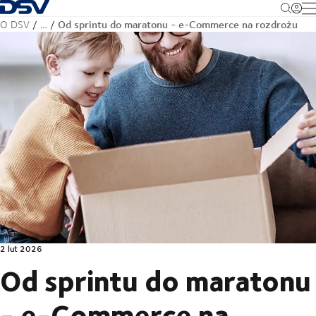
Cofnij do strony głównej
M
Od sprintu do maratonu - e-Commerce na rozdrożu
O DSV
…
2 lut 2026
Od sprintu do maratonu
- e-Commerce na