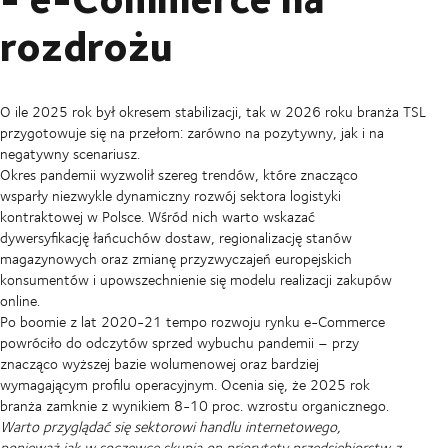
rozdrożu
O ile 2025 rok był okresem stabilizacji, tak w 2026 roku branża TSL
przygotowuje się na przełom: zarówno na pozytywny, jak i na
negatywny scenariusz.
Okres pandemii wyzwolił szereg trendów, które znacząco
wsparły niezwykle dynamiczny rozwój sektora logistyki
kontraktowej w Polsce. Wśród nich warto wskazać
dywersyfikację łańcuchów dostaw, regionalizację stanów
magazynowych oraz zmianę przyzwyczajeń europejskich
konsumentów i upowszechnienie się modelu realizacji zakupów
online.
Po boomie z lat 2020-21 tempo rozwoju rynku e-Commerce
powróciło do odczytów sprzed wybuchu pandemii – przy
znacząco wyższej bazie wolumenowej oraz bardziej
wymagającym profilu operacyjnym. Ocenia się, że 2025 rok
branża zamknie z wynikiem 8-10 proc. wzrostu organicznego.
Warto przyglądać się sektorowi handlu internetowego,
ponieważ jak w soczewce skupia on priorytety przedsiębiorstw z