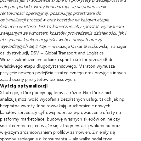
całej gospodarki. Firmy koncentrują się na podnoszeniu
rentowności operacyjnej, poszukując przestrzeni do
optymalizacji procesów oraz kosztów na każdym etapie
łańcucha wartości. Jest to konieczne, aby sprostać wyzwaniom
związanym ze wzrostem kosztów prowadzenia działalności, jak i
utrzymania konkurencyjności wobec nowych graczy
wywodzących się z Azji.
– wskazuje Oskar Błaszkowski, manager
ds. dystrybucji, DSV – Global Transport and Logistics
Wraz z zakończeniem odcinka sprintu sektor przeszedł do
właściwego etapu długodystansowego. Maraton wymusza
przyjęcie nowego podejścia strategicznego oraz przyjęcia innych
zasad oceny priorytetów biznesowych.
Wyścig optymalizacji
Strategie, które podejmują firmy są różne. Niektóre z nich
analizują możliwość wycofania bezpłatnych usług, takich jak np.
bezpłatne zwroty. Inne rozważają uruchomienie nowych
kanałów sprzedaży cyfrowej poprzez wprowadzenie oferty na
platformy marketplace, budowę własnych sklepów online czy
social commerce, co wiąże się z fragmentacją wolumenu oraz
większym zróżnicowaniem profilów zamówień. Zmieniły się
sposoby zabiegania o konsumenta – ale walka nadal trwa.