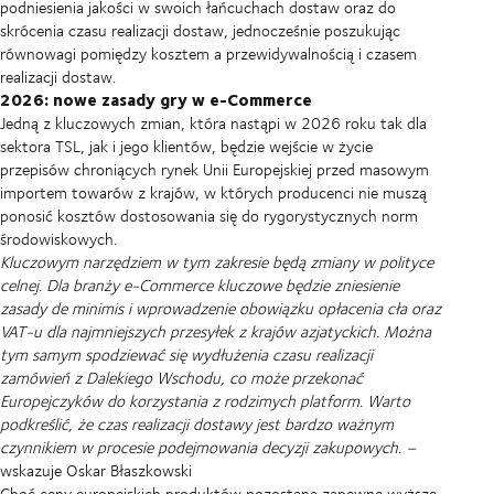
podniesienia jakości w swoich łańcuchach dostaw oraz do
skrócenia czasu realizacji dostaw, jednocześnie poszukując
równowagi pomiędzy kosztem a przewidywalnością i czasem
realizacji dostaw.
2026: nowe zasady gry w e-Commerce
Jedną z kluczowych zmian, która nastąpi w 2026 roku tak dla
sektora TSL, jak i jego klientów, będzie wejście w życie
przepisów chroniących rynek Unii Europejskiej przed masowym
importem towarów z krajów, w których producenci nie muszą
ponosić kosztów dostosowania się do rygorystycznych norm
środowiskowych.
Kluczowym narzędziem w tym zakresie będą zmiany w polityce
celnej. Dla branży e-Commerce kluczowe będzie zniesienie
zasady de minimis i wprowadzenie obowiązku opłacenia cła oraz
VAT-u dla najmniejszych przesyłek z krajów azjatyckich. Można
tym samym spodziewać się wydłużenia czasu realizacji
zamówień z Dalekiego Wschodu, co może przekonać
Europejczyków do korzystania z rodzimych platform. Warto
podkreślić, że czas realizacji dostawy jest bardzo ważnym
czynnikiem w procesie podejmowania decyzji zakupowych. –
wskazuje Oskar Błaszkowski
Choć ceny europejskich produktów pozostaną zapewne wyższe,