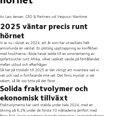
Av Lars Jensen, CEO & Partners vid Vespucci Maritime
2025 väntar precis runt
hörnet
Vi är nu i slutet av 2024, ett år som har utvecklats helt
annorlunda än väntat. En plötslig upptrappning av konflikten
med houthierna i Röda havet ledde till en omorientering av
sjöfartsrutter runt Afrika, vilket radikalt vände på förhållandet
mellan utbud och efterfrågan.
Så här på tröskeln till 2025 är det viktigt att inventera vad vi
vet och vad vi fortfarande inte vet. Det finns mycket vi vet
säkert, så låt oss titta på det först.
Solida fraktvolymer och
ekonomisk tillväxt
Fraktvolymerna har varit stabila under hela 2024, med en
ökning på 6,2% under de första 10 månaderna jämfört med
förra året. Innan pandemin skapade störningar i leveranskedjorna