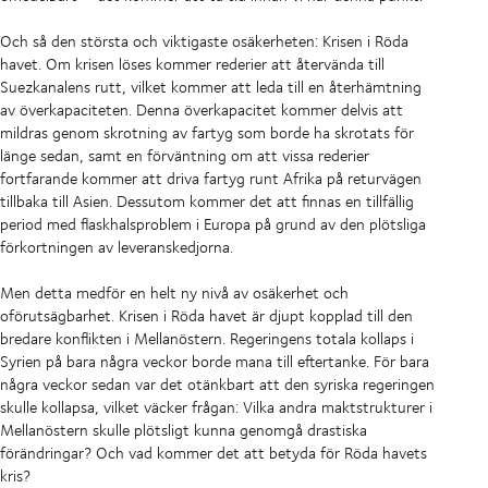
Och så den största och viktigaste osäkerheten: Krisen i Röda
havet. Om krisen löses kommer rederier att återvända till
Suezkanalens rutt, vilket kommer att leda till en återhämtning
av överkapaciteten. Denna överkapacitet kommer delvis att
mildras genom skrotning av fartyg som borde ha skrotats för
länge sedan, samt en förväntning om att vissa rederier
fortfarande kommer att driva fartyg runt Afrika på returvägen
tillbaka till Asien. Dessutom kommer det att finnas en tillfällig
period med flaskhalsproblem i Europa på grund av den plötsliga
förkortningen av leveranskedjorna.
Men detta medför en helt ny nivå av osäkerhet och
oförutsägbarhet. Krisen i Röda havet är djupt kopplad till den
bredare konflikten i Mellanöstern. Regeringens totala kollaps i
Syrien på bara några veckor borde mana till eftertanke. För bara
några veckor sedan var det otänkbart att den syriska regeringen
skulle kollapsa, vilket väcker frågan: Vilka andra maktstrukturer i
Mellanöstern skulle plötsligt kunna genomgå drastiska
förändringar? Och vad kommer det att betyda för Röda havets
kris?