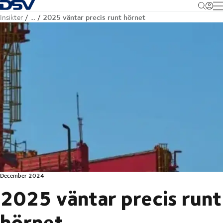
Tillbaka till hemsidan
M
2025 väntar precis runt hörnet
Insikter
…
December 2024
2025 väntar precis runt
hörnet