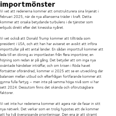
importmönster
Vi vet att rederierna kommer att omstrukturera sina linjenät i
februari 2025, när de nya allianserna träder i kraft. Detta
kommer att orsaka betydande turbulens i de tjänster som
erbjuds direkt efter det kinesiska nyåret.
Vi vet också att Donald Trump kommer att tillträda som
president i USA, och att han har aviserat en avsikt att införa
importtullar på ett antal länder. En sådan importtull kommer att
leda till en ökning av importlasten från flera importörer, en
höjning som redan är på gång. Det betyder att om inga nya
oväntade händelser inträffar, och om krisen i Röda havet
fortsätter oförändrad, kommer vi 2025 att se en utveckling där
balansen mellan utbud och efterfrågan fortfarande kommer att
gynna fulla fartyg – men inte på samma höga nivå som vi har
sett 2024. Dessutom finns det okända och oförutsägbara
faktorer.
Vi vet inte hur rederierna kommer att agera när de fasar in sitt
nya nätverk. Det verkar som en trolig hypotes att de kommer
att ha två övergripande prioriteringar. Den ena är att stramt