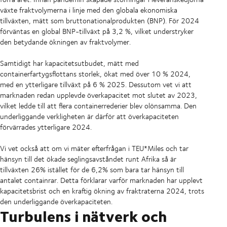
växte fraktvolymerna i linje med den globala ekonomiska
tillväxten, mätt som bruttonationalprodukten (BNP). För 2024
förväntas en global BNP-tillväxt på 3,2 %, vilket understryker
den betydande ökningen av fraktvolymer.
Samtidigt har kapacitetsutbudet, mätt med
containerfartygsflottans storlek, ökat med över 10 % 2024,
med en ytterligare tillväxt på 6 % 2025. Dessutom vet vi att
marknaden redan upplevde överkapacitet mot slutet av 2023,
vilket ledde till att flera containerrederier blev olönsamma. Den
underliggande verkligheten är därför att överkapaciteten
förvärrades ytterligare 2024.
Vi vet också att om vi mäter efterfrågan i TEU*Miles och tar
hänsyn till det ökade seglingsavståndet runt Afrika så är
tillväxten 26% istället för de 6,2% som bara tar hänsyn till
antalet containrar. Detta förklarar varför marknaden har upplevt
kapacitetsbrist och en kraftig ökning av fraktraterna 2024, trots
den underliggande överkapaciteten.
Turbulens i nätverk och