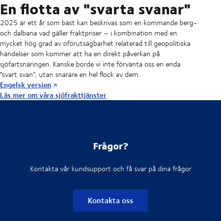
En flotta av "svarta svanar"
2025 är ett år som bäst kan beskrivas som en kommande berg-
och dalbana vad gäller fraktpriser – i kombination med en
mycket hög grad av oförutsägbarhet relaterad till geopolitiska
händelser som kommer att ha en direkt påverkan på
sjöfartsnäringen. Kanske borde vi inte förvänta oss en enda
"svart svan", utan snarare en hel flock av dem.
Engelsk version
Läs mer om våra sjöfrakttjänster
Frågor?
Kontakta vår kundsupport och få svar på dina frågor
Kontakta oss