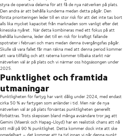
styra de operativa delarna för att få de nya nätverken på plats.
Den andra är att behålla kunderna medan detta pågår. Den
första prioriteringen leder till en stor risk för att det inte tas bort
alls lika mycket kapacitet från marknaden som vanligt efter det
kinesiska nyåret . När detta kombineras med ett fokus på att
behålla kunderna, leder det till en risk för kraftigt fallande
spotrater i februari och mars medan denna övergångsfas pågår.
Skulle så vara fallet får man räkna med att denna period kommer
att vara tillfällig och att raterna kommer tillbaka starkt när
nätverken väl är på plats och vi närmar oss högsäsongen under
2025.
Punktlighet och framtida
utmaningar
Punktligheten för fartyg har varit dålig under 2024, med endast
cirka 50 % av fartygen som anländer i tid. Men när de nya
nätverken väl är på plats förväntas punktligheten generellt
förbättras. Trots skepsisen bland många avsändare tror jag att
Gemini (Maersk och Hapag-Lloyd) har en realistisk chans att nå
sitt mål på 90 % punktlighet. Detta kommer dock inte att ske
omedelbart – det kommer att ta tid innan vi når denna punkt.