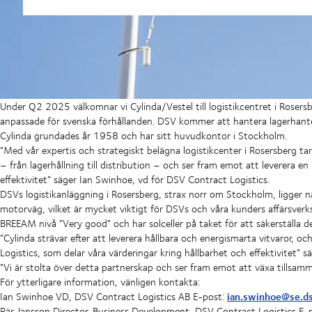
Under Q2 2025 välkomnar vi Cylinda/Vestel till logistikcentret i Rosersb
anpassade för svenska förhållanden. DSV kommer att hantera lagerhanteri
Cylinda grundades år 1958 och har sitt huvudkontor i Stockholm.
”Med vår expertis och strategiskt belägna logistikcenter i Rosersberg tar 
– från lagerhållning till distribution – och ser fram emot att leverera 
effektivitet” säger Ian Swinhoe, vd för DSV Contract Logistics.
DSVs logistikanläggning i Rosersberg, strax norr om Stockholm, ligger 
motorväg, vilket är mycket viktigt för DSVs och våra kunders affärsverk
BREEAM nivå ”Very good” och har solceller på taket för att säkerställa d
”Cylinda strävar efter att leverera hållbara och energismarta vitvaror, o
Logistics, som delar våra värderingar kring hållbarhet och effektivitet”
”Vi är stolta över detta partnerskap och ser fram emot att växa tillsamma
För ytterligare information, vänligen kontakta:
ian.swinhoe@se.d
Ian Swinhoe VD, DSV Contract Logistics AB E-post:
Pär Jansson Director, Business Development, DSV Contract Logistics E-