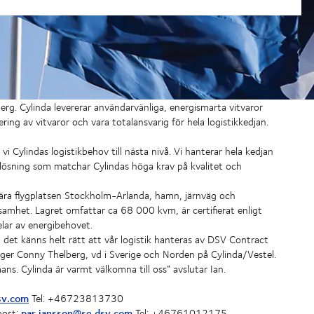
erg. Cylinda levererar användarvänliga, energismarta vitvaror
ng av vitvaror och vara totalansvarig för hela logistikkedjan.
vi Cylindas logistikbehov till nästa nivå. Vi hanterar hela kedjan
en lösning som matchar Cylindas höga krav på kvalitet och
nära flygplatsen Stockholm-Arlanda, hamn, järnväg och
samhet. Lagret omfattar ca 68 000 kvm, är certifierat enligt
elar av energibehovet.
ch det känns helt rätt att vår logistik hanteras av DSV Contract
 säger Conny Thelberg, vd i Sverige och Norden på Cylinda/Vestel.
ns. Cylinda är varmt välkomna till oss” avslutar Ian.
sv.com
Tel: +46723813730
par.jansson@se.dsv.com
post:
Tel: +46761012175