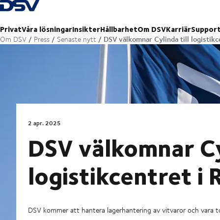
Tillbaka till hemsidan
Privat
Våra lösningar
Insikter
Hållbarhet
Om DSV
Karriär
Suppor
DSV välkomnar Cylinda till logistik
Om DSV
Press
Senaste nytt
2 apr. 2025
DSV välkomnar Cyl
logistikcentret i
DSV kommer att hantera lagerhantering av vitvaror och vara tota