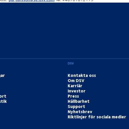
DSV
gar
Kontakta oss
Om DSV
Karriär
Investor
ort
Press
stik
Hållbarhet
Support
Nyhetsbrev
Riktlinjer för sociala medier