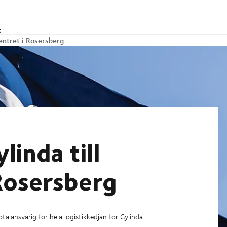
t
centret i Rosersberg
inda till
 Rosersberg
lansvarig för hela logistikkedjan för Cylinda.