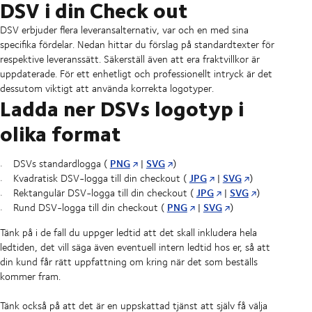
DSV i din Check out
DSV erbjuder flera leveransalternativ, var och en med sina
specifika fördelar. Nedan hittar du förslag på standardtexter för
respektive leveranssätt. Säkerställ även att era fraktvillkor är
uppdaterade. För ett enhetligt och professionellt intryck är det
dessutom viktigt att använda korrekta logotyper.
Ladda ner DSVs logotyp i
olika format
PNG
SVG
DSVs standardlogga (
|
)
JPG
SVG
Kvadratisk DSV-logga till din checkout (
|
)
JPG
SVG
Rektangulär DSV-logga till din checkout (
|
)
PNG
SVG
Rund DSV-logga till din checkout (
|
)
Tänk på i de fall du uppger ledtid att det skall inkludera hela
ledtiden, det vill säga även eventuell intern ledtid hos er, så att
din kund får rätt uppfattning om kring när det som beställs
kommer fram.
Tänk också på att det är en uppskattad tjänst att själv få välja