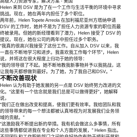
高级人力资源专家，解决方案 - 美国
Helen 来到 DSV 是为了在一个工作与生活平衡的环境中寻求
挑战。现在，她在两年内担任了多个职位。
两年前，Helen Topete Arreola 在加利福尼亚州方塔纳申请
DSV 的工作时，她并不是为了担任人力资源专家的职位而最
终被录用。但她的新经理看到了潜力，Helen 接受了 DSV 的
提议。现在，她在公司的两年中担任过多个职务。
“我真的很高兴我接受了这份工作。自从加入 DSV 以来，我
一直在不断地学习和进步。我喜欢我工作每个环节”，Helen
说，并将这在很大程度上归功于她的领导：
“我的领导很了不起。她不断地教我新事物并予以我挑战，这
让我每天都想做到最好。为了她，为了我自己和DSV。”
不断改善现状
Helen 认为有助于她发展的另一点是 DSV 始终努力改进的文
化。“这里有一个信念就是我们总是可以做得更好”，她解释
说，
“我们正在做出改变和提高，使我们更有效率。我给团队和我
的领导带来的每一个想法都被认真地视为对发展我们业务领
域的贡献。”
“这激励我不断提出新的举措。我有机会做这么多事情，所有
这些事情都促进我在专业和个人方面的发展，” Helen 指出。
不同团队和工作职能部门之间的良好协作有助于顺利开展和