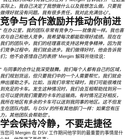
实际上，我自己决定了我想做什么以及我想怎么做。只要我
做得好就没有问题。我有很多责任，我对此充满信心
”。
竞争与合作激励并推动你前进
“
在办公室，我的团队非常有竞争力——就像我一样。我也喜
欢与自己和他人竞争，我希望每次都能取得好成绩。现在在
我们的团队中，我们的经理喜欢支持这种竞争精神，因为我
们竞争过程中，我们就会进步。我们做得好时，他会告诉我
们；他不会吝惜自己的表扬
” Mergim 解释并继续说：
“
与同事的合作让我深受鼓舞。我们每个人都有自己的区域，
我们规划货运，但只要我们中的一个人需要帮忙，我们就会
伸出援助之手。比如，当我们非常忙碌时，我们可能很难找
到充足的卡车。发生这种情况时，我们会互相帮助找到另一
位可以提供我们需要的卡车的运输商。有时情况正好相反，
我所在地区有多余的卡车可以送到我同事的地区。这不但发
生在团队内部。与 DSV 的所有其他部门一样：如果您有压
力，其他团队会帮助您
”。
学会保持冷静，不要走捷径
当您问 Mergim 在 DSV 工作期间他学到的最重要的事情是什