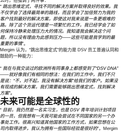
么时，他强调了两件事：
“
跳出思维定式，寻找不同的解决方案并取得良好的效果。我
不仅学会了选择最简单的路线，而且学会了加倍努力为我的
客户找到最好的解决方案，即使这对我来说是一条更艰难的
路。除了这个货运代理是一项繁忙的工作，我已经学会了如
何保持冷静来处理压力大的情况。我知道我会解决这个问
题，所以没有理由为此感到压力——这些可能是我学到的最
重要的事情
”。
Mergim 认为，“跳出思维定式”的能力是 DSV 员工普遍认同和
鼓励的一种能力：
“
我在与我交谈过的欧洲所有同事身上都感受到了“DSV DNA”
——就好像我们有相同的想法：在我们的工作中，我们不只
是说：“不，对不起，我没有解决方案”给我们的客户。如果没
有现成的解决方案，我们需要能够跳出思维定式，找到解决
方案”。
未来可能是全球性的
“
目前，我仍然是一名实习生，也是 DSV 青年培训计划项目
的一员，但我想有一天我可能会尝试在不同国家的另一个办
事处工作。很高兴知道其他国家的工作方式，如果您想在公
司内取得进步，我认为拥有一些国际经验是很好的
”，Mergim