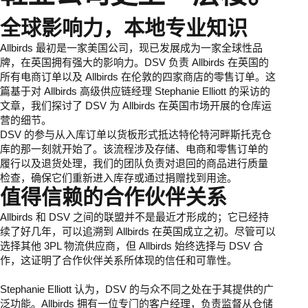
全球影响力，本地专业知识
Allbirds 最初是一家美国公司，现已发展成为一家全球性品
牌，在英国拥有强大的影响力。DSV 负责 Allbirds 在英国的
所有电商订单以及 Allbirds 在伦敦的四家商店的零售订单。这
篇基于对 Allbirds 高级供应链经理 Stephanie Elliott 的采访的
文章，我们探讨了 DSV 为 Allbirds 在英国市场开展的仓库运
营的细节。
DSV 的参与从入库订单以货板形式抵达特伦特河畔斯托克仓
库的那一刻就开始了。该流程涉及存储、电商和零售订单的
履行以及退货处理，我们的团队负责对退回的商品进行质量
检查，确保它们重新进入库存或通过捐赠找到用途。
值得信赖的合作伙伴关系
Allbirds 和 DSV 之间的联盟并不是最近才形成的；它已经持
续了好几年，可以追溯到 Allbirds 在英国成立之初。尽管可以
选择其他 3PL 物流供应商，但 Allbirds 始终选择与 DSV 合
作，这证明了合作伙伴关系所体现的信任和可靠性。
Stephanie Elliott 认为，DSV 的与众不同之处在于其提供的广
泛功能。Allbirds 拥有一位专门的客户经理，负责监督从仓储