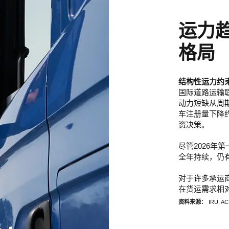
运力
格局
结构性运力约
国际道路运输联
动力短缺从周
车注册量下降
资决策。
尽管2026年
全年持续，仍
对于许多承运
在货运需求相
资料来源：
IRU, A