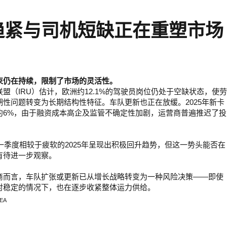
趋紧与司机短缺正在重塑市场
束仍在持续，限制了市场的灵活性。
盟（IRU）估计，欧洲约12.1%的驾驶员岗位仍处于空缺状态，使劳
期性问题转变为长期结构性特征。车队更新也正在放缓。2025年新卡
约6%，由于融资成本高企及监管不确定性加剧，运营商普遍推迟了投
第一季度相较于疲软的2025年呈现出积极回升趋势，但这一势头能否在
有待进一步观察。
商而言，车队扩张或更新已从增长战略转变为一种风险决策——即使
对稳定的情况下，也在逐步收紧整体运力供给。
CEA