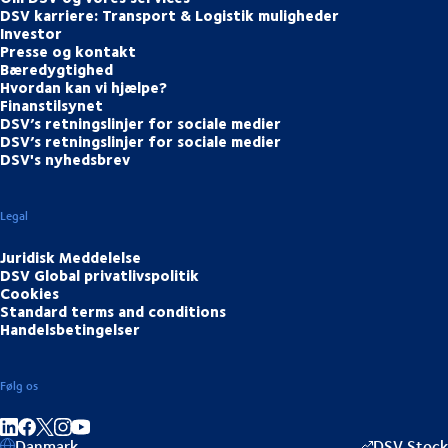
DSV karriere: Transport & Logistik muligheder
Investor
Presse og kontakt
Bæredygtighed
Hvordan kan vi hjælpe?
Finanstilsynet
DSV’s retningslinjer for sociale medier
DSV’s retningslinjer for sociale medier
DSV's nyhedsbrev
Legal
Juridisk Meddelelse
DSV Global privatlivspolitik
Cookies
Standard terms and conditions
Handelsbetingelser
Følg os
Del på LinkedIn
Del på Facebook
Del på Instagram
Del på Youtube
Danmark
DSV Stock