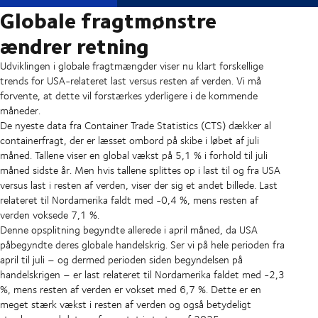
Globale fragtmønstre
ændrer retning
Udviklingen i globale fragtmængder viser nu klart forskellige
trends for USA-relateret last versus resten af verden. Vi må
forvente, at dette vil forstærkes yderligere i de kommende
måneder.
De nyeste data fra Container Trade Statistics (CTS) dækker al
containerfragt, der er læsset ombord på skibe i løbet af juli
måned. Tallene viser en global vækst på 5,1 % i forhold til juli
måned sidste år. Men hvis tallene splittes op i last til og fra USA
versus last i resten af verden, viser der sig et andet billede. Last
relateret til Nordamerika faldt med -0,4 %, mens resten af
verden voksede 7,1 %.
Denne opsplitning begyndte allerede i april måned, da USA
påbegyndte deres globale handelskrig. Ser vi på hele perioden fra
april til juli – og dermed perioden siden begyndelsen på
handelskrigen – er last relateret til Nordamerika faldet med -2,3
%, mens resten af verden er vokset med 6,7 %. Dette er en
meget stærk vækst i resten af verden og også betydeligt