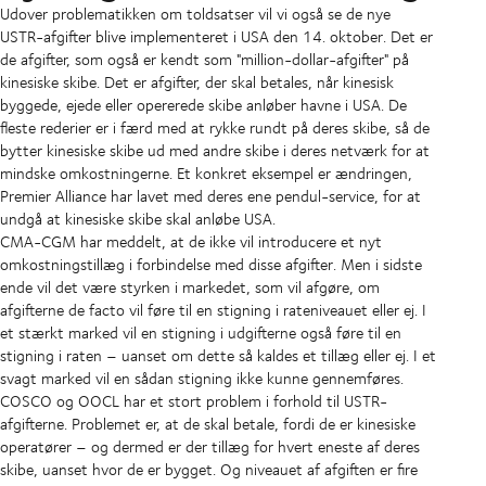
Udover problematikken om toldsatser vil vi også se de nye
USTR-afgifter blive implementeret i USA den 14. oktober. Det er
de afgifter, som også er kendt som "million-dollar-afgifter" på
kinesiske skibe. Det er afgifter, der skal betales, når kinesisk
byggede, ejede eller opererede skibe anløber havne i USA. De
fleste rederier er i færd med at rykke rundt på deres skibe, så de
bytter kinesiske skibe ud med andre skibe i deres netværk for at
mindske omkostningerne. Et konkret eksempel er ændringen,
Premier Alliance har lavet med deres ene pendul-service, for at
undgå at kinesiske skibe skal anløbe USA.
CMA-CGM har meddelt, at de ikke vil introducere et nyt
omkostningstillæg i forbindelse med disse afgifter. Men i sidste
ende vil det være styrken i markedet, som vil afgøre, om
afgifterne de facto vil føre til en stigning i rateniveauet eller ej. I
et stærkt marked vil en stigning i udgifterne også føre til en
stigning i raten – uanset om dette så kaldes et tillæg eller ej. I et
svagt marked vil en sådan stigning ikke kunne gennemføres.
COSCO og OOCL har et stort problem i forhold til USTR-
afgifterne. Problemet er, at de skal betale, fordi de er kinesiske
operatører – og dermed er der tillæg for hvert eneste af deres
skibe, uanset hvor de er bygget. Og niveauet af afgiften er fire