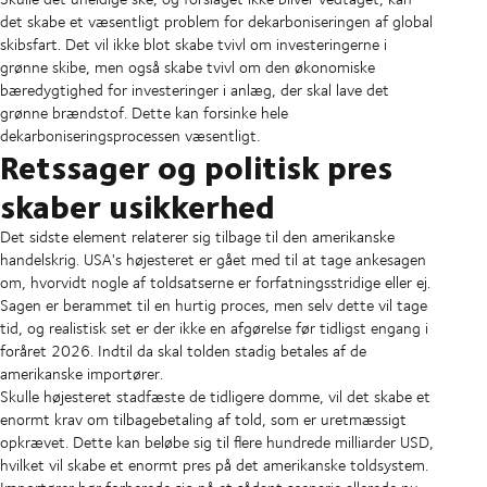
det skabe et væsentligt problem for dekarboniseringen af global
skibsfart. Det vil ikke blot skabe tvivl om investeringerne i
grønne skibe, men også skabe tvivl om den økonomiske
bæredygtighed for investeringer i anlæg, der skal lave det
grønne brændstof. Dette kan forsinke hele
dekarboniseringsprocessen væsentligt.
Retssager og politisk pres
skaber usikkerhed
Det sidste element relaterer sig tilbage til den amerikanske
handelskrig. USA's højesteret er gået med til at tage ankesagen
om, hvorvidt nogle af toldsatserne er forfatningsstridige eller ej.
Sagen er berammet til en hurtig proces, men selv dette vil tage
tid, og realistisk set er der ikke en afgørelse før tidligst engang i
foråret 2026. Indtil da skal tolden stadig betales af de
amerikanske importører.
Skulle højesteret stadfæste de tidligere domme, vil det skabe et
enormt krav om tilbagebetaling af told, som er uretmæssigt
opkrævet. Dette kan beløbe sig til flere hundrede milliarder USD,
hvilket vil skabe et enormt pres på det amerikanske toldsystem.