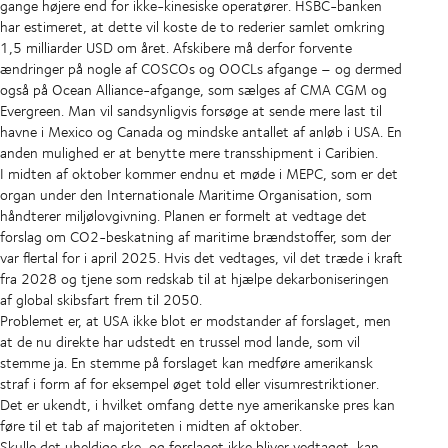
gange højere end for ikke-kinesiske operatører. HSBC-banken
har estimeret, at dette vil koste de to rederier samlet omkring
1,5 milliarder USD om året. Afskibere må derfor forvente
ændringer på nogle af COSCOs og OOCLs afgange – og dermed
også på Ocean Alliance-afgange, som sælges af CMA CGM og
Evergreen. Man vil sandsynligvis forsøge at sende mere last til
havne i Mexico og Canada og mindske antallet af anløb i USA. En
anden mulighed er at benytte mere transshipment i Caribien.
I midten af oktober kommer endnu et møde i MEPC, som er det
organ under den Internationale Maritime Organisation, som
håndterer miljølovgivning. Planen er formelt at vedtage det
forslag om CO2-beskatning af maritime brændstoffer, som der
var flertal for i april 2025. Hvis det vedtages, vil det træde i kraft
fra 2028 og tjene som redskab til at hjælpe dekarboniseringen
af global skibsfart frem til 2050.
Problemet er, at USA ikke blot er modstander af forslaget, men
at de nu direkte har udstedt en trussel mod lande, som vil
stemme ja. En stemme på forslaget kan medføre amerikansk
straf i form af for eksempel øget told eller visumrestriktioner.
Det er ukendt, i hvilket omfang dette nye amerikanske pres kan
føre til et tab af majoriteten i midten af oktober.
Skulle det uheldige ske, og forslaget ikke bliver vedtaget, kan