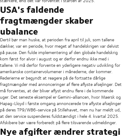
stærkere, end det var forventet i starten af 2025.
USA's faldende
fragtmængder skaber
ubalance
Dertil bør man huske, at perioden fra april til juli, som tallene
dækker, var en periode, hvor meget af handelskrigen var delvist
på pause. Den fulde implementering af den globale handelskrig
kom først for alvor i august og er derfor endnu ikke med i
tallene. Vi må derfor forvente en yderligere negativ udvikling for
amerikanske containervolumener i månederne, der kommer.
Rederierne er begyndt at reagere på de fortsatte dårlige
fragtmængder med annonceringer af flere aflyste afsejlinger. Det
må forventes, at der bliver aflyst endnu flere i de kommende
uger. Det seneste eksempel er Gemini-alliancen, hvor Maersk og
Hapag-Lloyd i første omgang annoncerede tre aflyste afsejlinger
på deres TP9/WB6-service på Stillehavet, men nu har meldt ud,
at den service suspenderes fuldstændigt i hele 4. kvartal 2025.
Afskibere bør være forberedt på flere tilsvarende udmeldinger.
Nye afgifter ændrer strategi