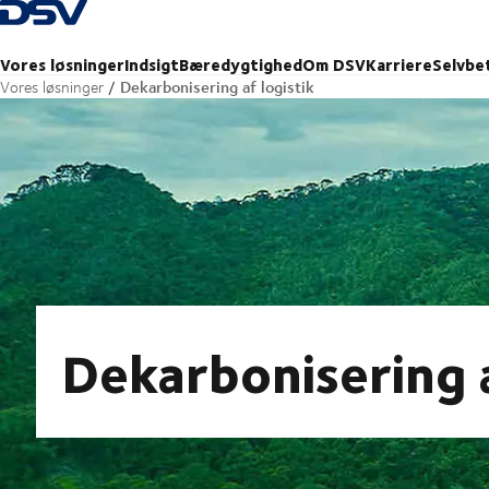
Tilbage til forsiden
Vores løsninger
Indsigt
Bæredygtighed
Om DSV
Karriere
Selvbe
Dekarbonisering af logistik
Vores løsninger
Dekarbonisering a