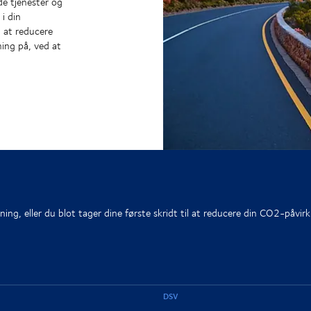
de tjenester og
i din
 at reducere
ing på, ved at
ing, eller du blot tager dine første skridt til at reducere din CO2-påvir
DSV