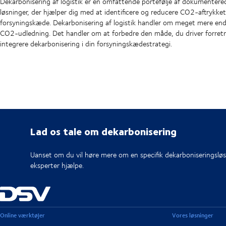
Dekarbonisering af logistik er en omfattende portefølje af dokumentere
løsninger, der hjælper dig med at identificere og reducere CO2-aftrykket 
forsyningskæde. Dekarbonisering af logistik handler om meget mere end
CO2-udledning. Det handler om at forbedre den måde, du driver forretn
integrere dekarbonisering i din forsyningskædestrategi.
Lad os tale om dekarbonisering
Uanset om du vil høre mere om en specifik dekarboniseringsløsn
eksperter hjælpe.
Online værktøjer
Vores løsninger