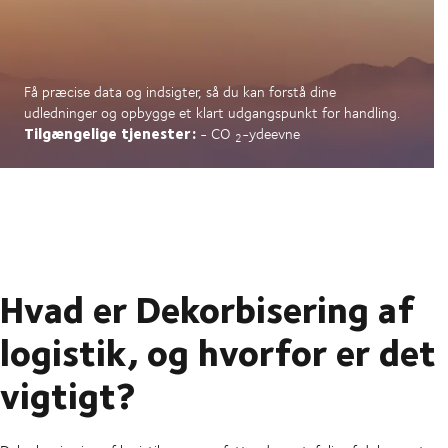
Få præcise data og indsigter, så du kan forstå dine
udledninger og opbygge et klart udgangspunkt for handling.
Tilgængelige tjenester:
- CO
-ydeevne
2
Hvad er Dekorbisering af
logistik, og hvorfor er det
vigtigt?