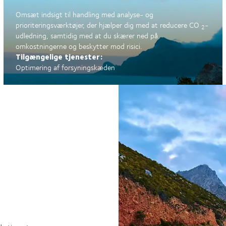
Omsæt indsigt til handling med analyse- og
prioriteringsværktøjer, der hjælper dig med at reducere CO
-
2
udledning, samtidig med at du skærer ned på
omkostningerne og beskytter mod risici.
Tilgængelige tjenester:
Optimering af forsyningskæden