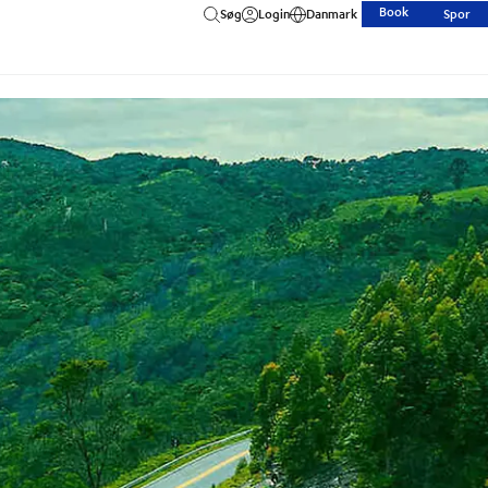
Book
Søg
Login
Danmark
Spor