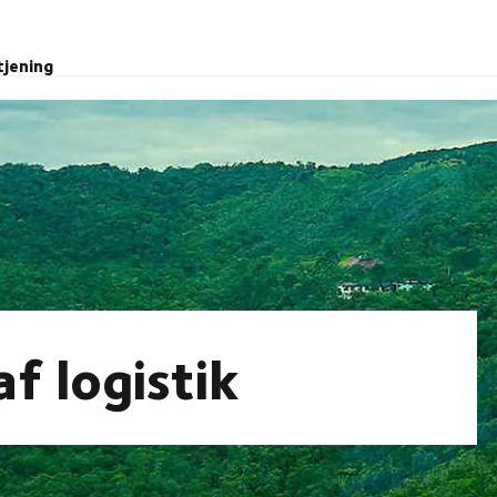
tjening
f logistik