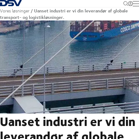
Tilbage til forsiden
M
Uanset industri er vi din leverandør af globale
Vores løsninger
transport- og logistikløsninger.
Uanset industri er vi din
leverandør af globale