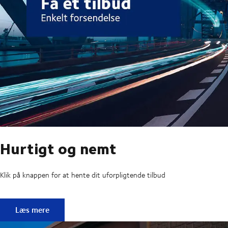
Hurtigt og nemt
Klik på knappen for at hente dit uforpligtende tilbud
Hurtigt og nemt
Læs mere