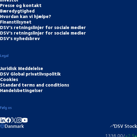
Presse og kontakt
Bæredygtighed
Hvordan kan vi hjælpe?
Finanstilsynet
DSV’s retningslinjer for sociale medier
DSV’s retningslinjer for sociale medier
DSV's nyhedsbrev
Legal
Juridisk Meddelelse
DSV Global privatlivspolitik
Cookies
Standard terms and conditions
Handelsbetingelser
Følg os
Del på LinkedIn
Del på Facebook
Del på Instagram
Del på Youtube
Danmark
DSV Stock
1336,00
/
+2,5
▴