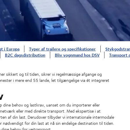
gt i Europa
Typer af trailere og specifikationer
Stykgodstran
B2C dagsdistribution
Bliv vognmand hos DSV
Transport a
er sikkert og til tiden, sikrer vi regelmæssige afgange og
jenester i mere end 55 lande, let tilgængelige via ét integreret
v
etop dine behov og lastkrav, uanset om du importerer eller
snetværk eller med direkte transport. Med ekspertise i at
ten af din last. Derudover tilbyder vi internationale intermodale
r nødvendigt for din last at nå sin endelige destination til tiden.
e dine behov for vejtransport.