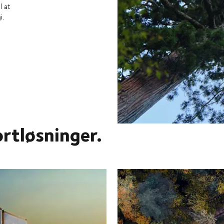
l at
i.
rtløsninger.