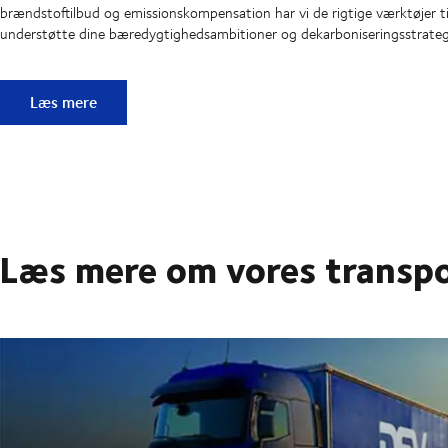
brændstoftilbud og emissionskompensation har vi de rigtige værktøjer ti
understøtte dine bæredygtighedsambitioner og dekarboniseringsstrateg
Støtte til en mere bæredygtig virksomhed
Læs mere
Læs mere om vores transpo