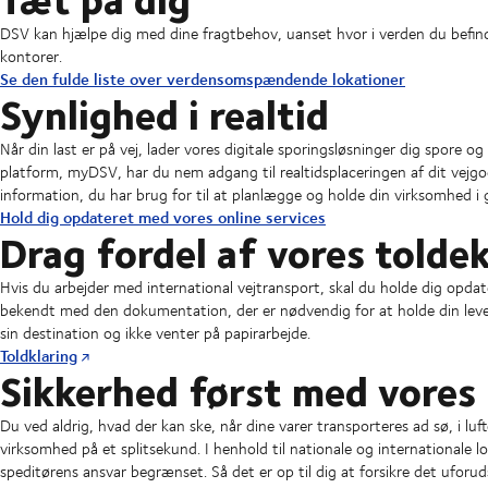
DSV kan hjælpe dig med dine fragtbehov, uanset hvor i verden du befind
kontorer.
Se den fulde liste over verdensomspændende lokationer
Synlighed i realtid
Når din last er på vej, lader vores digitale sporingsløsninger dig spore 
platform, myDSV, har du nem adgang til realtidsplaceringen af dit vejgo
information, du har brug for til at planlægge og holde din virksomhed i 
Hold dig opdateret med vores online services
Drag fordel af vores tolde
Hvis du arbejder med international vejtransport, skal du holde dig opdate
bekendt med den dokumentation, der er nødvendig for at holde din levering
sin destination og ikke venter på papirarbejde.
Toldklaring
Sikkerhed først med vores 
Du ved aldrig, hvad der kan ske, når dine varer transporteres ad sø, i lu
virksomhed på et splitsekund. I henhold til nationale og internationale l
speditørens ansvar begrænset. Så det er op til dig at forsikre det uforu