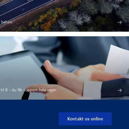
e behov.
til B - du får support hele vejen
Kontakt os online