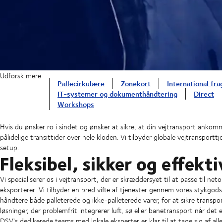
Udforsk mere
Pallecirkulære
Zonekort
International fra
IT-systemer og dokumenthåndtering
Direct
Workshops
Hvis du ønsker ro i sindet og ønsker at sikre, at din vejtransport ankomm
pålidelige transittider over hele kloden. Vi tilbyder globale vejtransportt
setup.
Fleksibel, sikker og effekti
Vi specialiserer os i vejtransport, der er skræddersyet til at passe til n
eksporterer. Vi tilbyder en bred vifte af tjenester gennem vores stykgod
håndtere både palleterede og ikke-palleterede varer, for at sikre transpor
løsninger, der problemfrit integrerer luft, sø eller banetransport når det e
DSV's dedikerede teams med lokale eksperter er klar til at tage sig af all