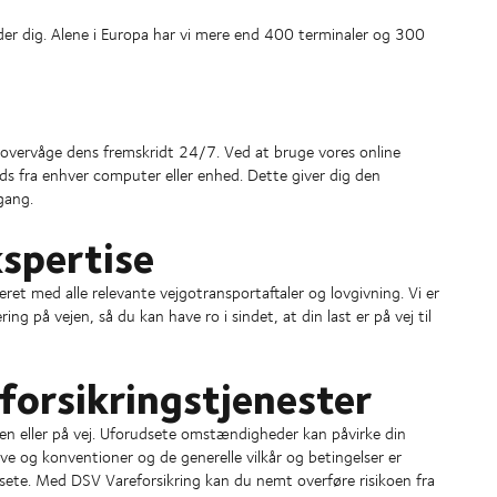
er dig. Alene i Europa har vi mere end 400 terminaler og 300
og overvåge dens fremskridt 24/7. Ved at bruge vores online
ds fra enhver computer eller enhed. Dette giver dig den
gang.
kspertise
ret med alle relevante vejgotransportaftaler og lovgivning. Vi er
 på vejen, så du kan have ro i sindet, at din last er på vej til
forsikringstjenester
ften eller på vej. Uforudsete omstændigheder kan påvirke din
ove og konventioner og de generelle vilkår og betingelser er
dsete. Med DSV Vareforsikring kan du nemt overføre risikoen fra