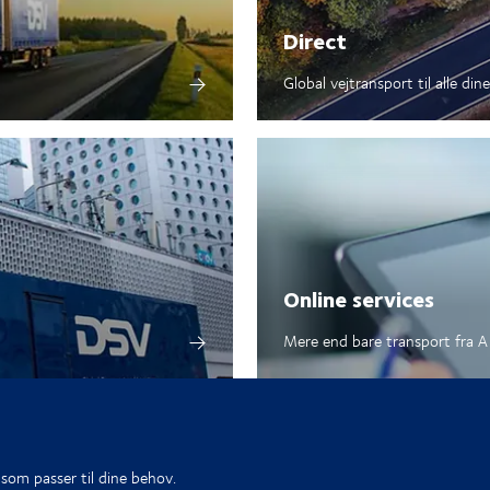
Direct
Global vejtransport til alle din
Online services
Mere end bare transport fra A 
, som passer til dine behov.