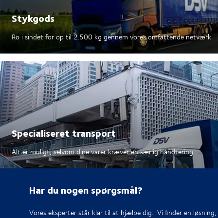
Stykgods
Ro i sindet for op til 2.500 kg gennem vores omfattende netværk.
Specialiseret transport
Alt er muligt, selvom dine varer kræver en særlig håndtering
Har du nogen spørgsmål?
Vores eksperter står klar til at hjælpe dig. Vi finder en løsning