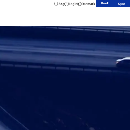
Book
Søg
Login
Danmark
Spor