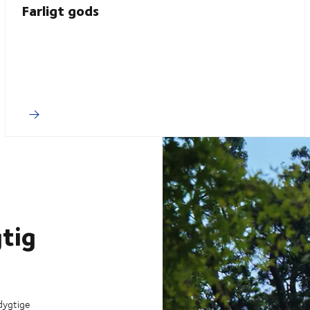
Farligt gods
gtig
dygtige