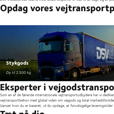
Opdag vores vejtransportp
Stykgods
Op til 2.500 kg
Eksperter i vejgodstranspo
Som en af de førende internationale vejtransportudbydere har vi dedikered
vejtransportbehov med global viden om vejgods og lokal markedsforståe
Uanset hvor du er baseret, vil du opdage, at forudsigelige leveringstider 
Tæt på dig