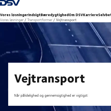
Tilbage til forsiden
Vores løsninger
Indsigt
Bæredygtighed
Om DSV
Karriere
Selvbe
Vejtransport
Vores løsninger
Transportformer
Vejtransport
Når pålidelighed og gennemsigtighed er vigtigst