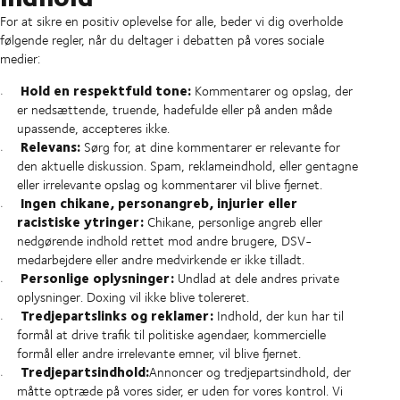
For at sikre en positiv oplevelse for alle, beder vi dig overholde
følgende regler, når du deltager i debatten på vores sociale
medier:
Hold en respektfuld tone:
Kommentarer og opslag, der
er nedsættende, truende, hadefulde eller på anden måde
upassende, accepteres ikke.
Relevans:
Sørg for, at dine kommentarer er relevante for
den aktuelle diskussion. Spam, reklameindhold, eller gentagne
eller irrelevante opslag og kommentarer vil blive fjernet.
Ingen chikane, personangreb, injurier eller
racistiske ytringer:
Chikane, personlige angreb eller
nedgørende indhold rettet mod andre brugere, DSV-
medarbejdere eller andre medvirkende er ikke tilladt.
Personlige oplysninger:
Undlad at dele andres private
oplysninger. Doxing vil ikke blive tolereret.
Tredjepartslinks og reklamer:
Indhold, der kun har til
formål at drive trafik til politiske agendaer, kommercielle
formål eller andre irrelevante emner, vil blive fjernet.
Tredjepartsindhold:
Annoncer og tredjepartsindhold, der
måtte optræde på vores sider, er uden for vores kontrol. Vi