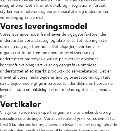
integrationer. Det sikrer, at opkøb og integrationer fortsat
styrker vores netværk og vores kapaciteter og understøtter
vores langsigtede vækst.
Vores leveringsmodel
Vores leverancemodel fremhæver de vigtigste faktorer, der
understøtter vores strategi og sikrer ensartet levering i stor
skala – i dag og i fremtiden. Det afspejler, hvordan vi er
organiseret for at fremme operationel ekspertise og
understøtter bæredygtig vækst på tværs af divisioner,
koncernfunktioner, vertikaler og geografiske områder,
understøttet af et stærkt produkt- og servicekatalog. Det er
drevet af vores medarbejderes ånd og præstationer, og i tæt
samarbejde med vigtige interessenter, der definerer, hvordan vi
leverer – som en pålidelig partner med integritet i alt, hvad vi
gør.
Vertikaler
Vi styrker kundernes ekspertise gennem branchekendskab og
specialiserede løsninger. Vores vertikaler styrker vores evne til at
forstå kundernes behov, anvende relevant ekspertise og løbende
forbedre den værdi, vi leverer til kundernes forsyningskæder.