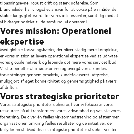
tilpasningsevne, robust drift og stærk udførelse. Som
brancheleder har vi også et ansvar for at vokse på en måde, der
skaber langsigtet værdi for vores interessenter, samtidig med at
vi bidrager positivt til de samfund, vi opererer i.
Vores mission: Operationel
ekspertise
Med globale forsyningskæder, der bliver stadig mere komplekse,
er vores mission at levere operationel ekspertise ved at udnytte
vores globale netværk og løbende optimere vores servicetilbud.
Vi stræber efter at imødekomme og overgå vores kunders
forventninger gennem proaktiv, kundefokuseret udførelse,
muliggjort af øget konnektivitet og gennemsigtighed på tværs
af driften.
Vores strategiske prioriteter
Vores strategiske prioriteter definerer, hvor vi fokuserer vores
ressourcer på at transformere vores virksomhed og vækste vores
forretning. De giver én fælles virksomhedsretning og afstemmer
organisationen omkring fælles resultater og de initiativer, der
betyder mest. Med disse strategiske prioriteter stræber vi efter