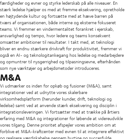
færdigheder og evner og styrke lederskab på alle niveauer. En
stærk ledelse hjælper os med at fremme eksekvering, opretholde
en højtydende kultur og fortsætte med at hæve barren på
tværs af organisationen, både interne og eksterne fokuseret
teams. Vi fremmer en vindermentalitet forankret i ejerskab,
ansvarlighed og tempo, hvor ledere og teams konsekvent
omsætter ambitioner til resultater. I takt med, at teknologi
bliver en endnu stærkere drivkraft for produktivitet, fremmer vi
også en AI- og teknologitankegang hos ledelse og medarbejdere
og opmuntrer til nysgerrighed og tilpasningsevne, efterhånden
som nye værktøjer og arbejdsmetoder introduceres.
M&A
Vi udmærker os inden for opkøb og fusioner (M&A), samt
integrationer ved at udnytte vores skalerbare
virksomhedsplatform (herunder kunder, drift, teknologi og
ledelse) samt ved at anvende stærk eksekvering og disciplin i
integrationsleveringen. Vi fortsætter med at trække på årtiers
erfaring med M&A og integrationer for løbende at videreudvikle
vores tilgang. Denne prioritet afspejler vores ambition om at
forblive et M&A-kraftcenter med evnen til at integrrere effektivt
og realisere værdiskabelse gennem hurtige og succesfulde