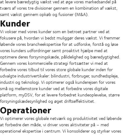
at levere bæredygtig vækst ved at øge vores markedsandel på
tværs af vores tre divisioner gennem en kombination af vækst,
samt vækst gennem opkøb og fusioner (M&A).
Kunder
Vi vokser med vores kunder som en betroet partner ved at
fokusere på, hvordan vi bedst muliggør deres vækst. Vi fremmer
løbende vores brancheekspertise for at udforske, forstå og løse
vores kunders udfordringer samt proaktivt hjælpe med at
optimere deres forsyningskæde, pålidelighed og bæredygtighed.
Gennem vores kommercielle strategi fortsætter vi med at
forbedre vores tilbud til vores store globale kunder inden for
udvalgte industrivertikaler: bilindustri, forbruger, sundhedspleje,
industri og teknologi. Vi optimerer også kunderejsen for vores
små og mellemstore kunder ved at forbedre vores digitale
platform, myDSV, for at levere forbedret kundeoplevelse, større
forsyningskædesynlighed og øget driftseffektivitet.
Operationer
Vi optimerer vores globale netværk og produktivitet ved løbende
at forbedre den måde, vi driver vores aktiviteter på – med
operationel ekspertise i centrum. Vi konsoliderer og styrker vores