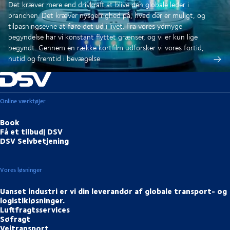
Det kræver mere end drivkraft at blive den globale leder i
branchen. Det kræver nysgerrighed på, hvad der er muligt, og
tilpasningsevne at føre det ud i livet. Fra vores ydmyge
begyndelse har vi konstant flyttet grænser, og vi er kun lige
begyndt. Gennem en række kortfilm udforsker vi vores fortid,
nutid og fremtid i bevægelse.
Online værktøjer
Book
Få et tilbud| DSV
DSV Selvbetjening
Vores løsninger
Uanset industri er vi din leverandør af globale transport- og
logistikløsninger.
Luftfragtsservices
Søfragt
Vejtransport