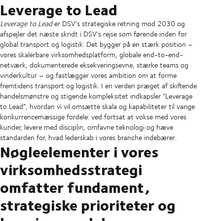
Leverage to Lead
Leverage to Lead
er DSV's strategiske retning mod 2030 og
afspejler det næste skridt i DSV's rejse som førende inden for
global transport og logistik. Det bygger på en stærk position –
vores skalerbare virksomhedsplatform, globale end-to-end-
netværk, dokumenterede eksekveringsevne, stærke teams og
vinderkultur – og fastlægger vores ambition om at forme
fremtidens transport og logistik. I en verden præget af skiftende
handelsmønstre og stigende kompleksitet indkapsler “Leverage
to Lead”, hvordan vi vil omsætte skala og kapabiliteter til varige
konkurrencemæssige fordele: ved fortsat at vokse med vores
kunder, levere med disciplin, omfavne teknologi og hæve
standarden for, hvad lederskab i vores branche indebærer.
Nøgleelementer i vores
virksomhedsstrategi
omfatter fundament,
strategiske prioriteter og