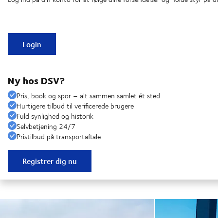
Login
Ny hos DSV?
Pris, book og spor – alt sammen samlet ét sted
Hurtigere tilbud til verificerede brugere
Fuld synlighed og historik
Selvbetjening 24/7
Pristilbud på transportaftale
Registrer dig nu