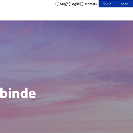
Book
Søg
Login
Danmark
Spor
rbinde