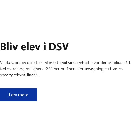
Bliv elev i DSV
Vil du være en del af en international virksomhed, hvor der er fokus på l
fællesskab og muligheder? Vi har nu åbent for ansøgninger til vores
speditørelevstillinger.
Bliv elev i DSV
Læs mere