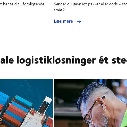
at hente dit uforpligtende
Sender du jævnligt pakker eller gods - stor
småt?
Læs mere
tale logistikløsninger ét st