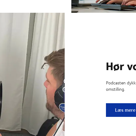
Hør v
Podcasten dykke
omstilling.
Hør vores
Læs mere