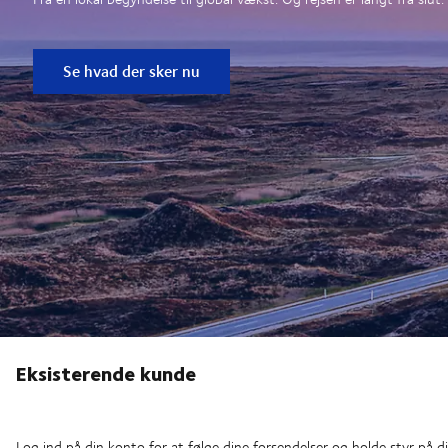
Se hvad der sker nu
Eksisterende kunde
Log ind på din konto for at følge dine forsendelser og holde styr på di