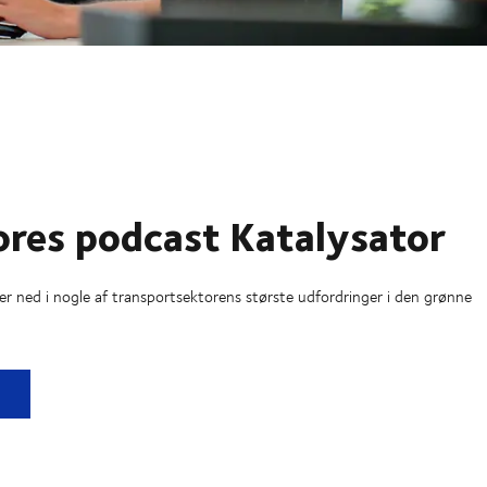
ores podcast Katalysator
r ned i nogle af transportsektorens største udfordringer i den grønne
 podcast Katalysator