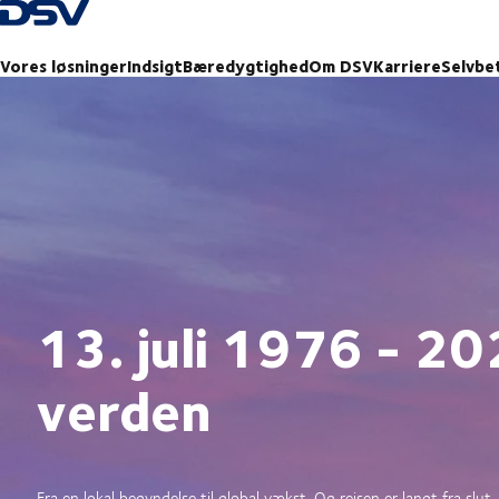
Tilbage til forsiden
Vores løsninger
Indsigt
Bæredygtighed
Om DSV
Karriere
Selvbe
13. juli 1976 - 20
verden
Fra en lokal begyndelse til global vækst. Og rejsen er langt fra slut.