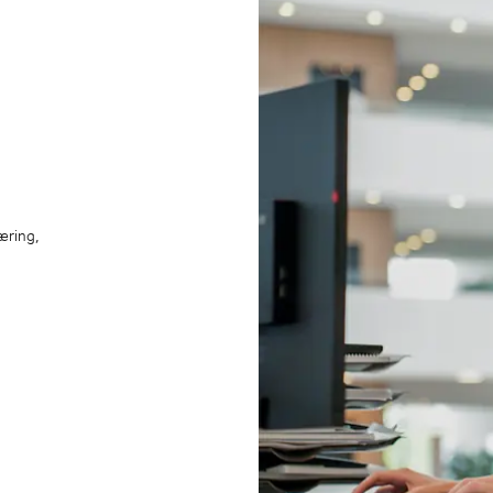
æring,