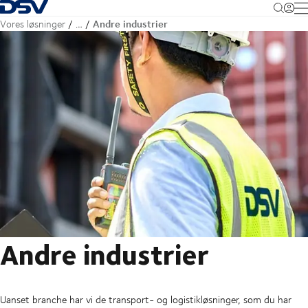
Tilbage til forsiden
M
Andre industrier
Vores løsninger
…
Andre industrier
Uanset branche har vi de transport- og logistikløsninger, som du har