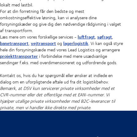
lokalt med lastbil.
For at din forretning får den bedste og mest
omkostningseffektive løsning, kan vi analysere dine
forsyningskæder og give dig den nødvendige rådgivning i valget
af transportform.
luftfragt
søfragt
Læs mere om vores forskellige services -
,
,
banetransport
vejtransport
lagerlogistik
,
og
. Vi kan også styre
hele din forsyningskæde med vores Lead Logistics og arrangere
projekttransporter
i forbindelse med mere usædvanlige
sendinger f.eks. med overdimensioneret og udfordrende gods.
Kontakt os, hvis du har spørgsmål eller ønsker at indlede en
dialog om en uforpligtende aftale ud fra dit logistikbehov.
Bemærk, at DSV kun servicerer private virksomheder med et
CVR-nummer eller det offentlige med et EAN-nummer. Vi
hjælper utallige private virksomheder med B2C-leverancer til
private, men vi handler ikke direkte med private.