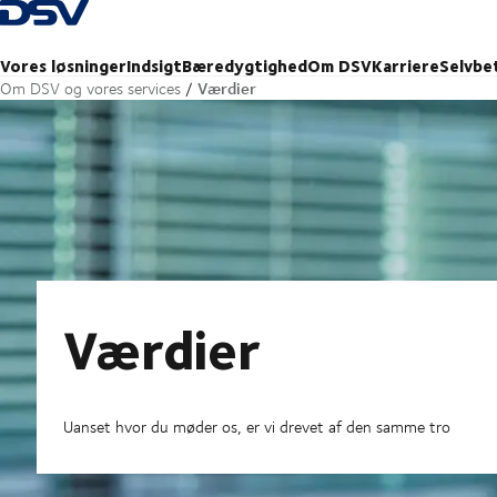
Tilbage til forsiden
Vores løsninger
Indsigt
Bæredygtighed
Om DSV
Karriere
Selvbe
Værdier
Om DSV og vores services
Værdier
Uanset hvor du møder os, er vi drevet af den samme tro