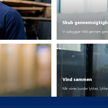
Skub gennemsigtigh
Vi opbygger tillid gennem gen
Vind sammen
Når vores kunder lykkes, lykkes