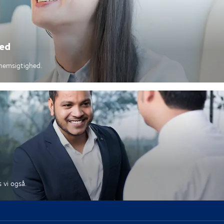
ed
nemsigtighed.
 vi også.