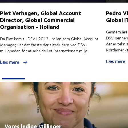
Piet Verhagen, Global Account
Pedro Vi
Director, Global Commercial
Global I
Organisation - Holland
Gennem åren
DSV gennem i
Da Piet kom til DSV i 2013 i rollen som Global Account
der er teknis
Manager, var det første der tiltrak ham ved DSV,
Nordamerik
muligheden for at arbejde i et internationalt miljø.
Læs mere
Læs mere
Vores ledige stillinger