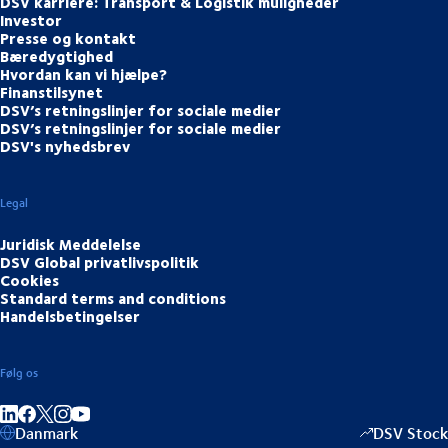
DSV karriere: Transport & Logistik muligheder
Investor
Presse og kontakt
Bæredygtighed
Hvordan kan vi hjælpe?
Finanstilsynet
DSV’s retningslinjer for sociale medier
DSV’s retningslinjer for sociale medier
DSV's nyhedsbrev
Legal
Juridisk Meddelelse
DSV Global privatlivspolitik
Cookies
Standard terms and conditions
Handelsbetingelser
Følg os
Del på LinkedIn
Del på Facebook
Del på Instagram
Del på Youtube
Danmark
DSV Stock