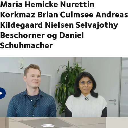
Maria Hemicke Nurettin
Korkmaz Brian Culmsee Andreas
Kildegaard Nielsen Selvajothy
Beschorner og Daniel
Schuhmacher
Se videoerne med vores medarbejdere og lær hvorfor de arbejder for
DSV Elev Speditør Salgschef Finansiel analytiker Integration