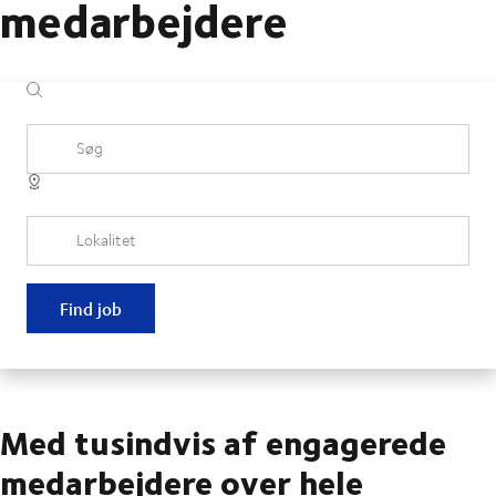
medarbejdere
Søg
Lokalitet
Find job
Med tusindvis af engagerede
medarbejdere over hele