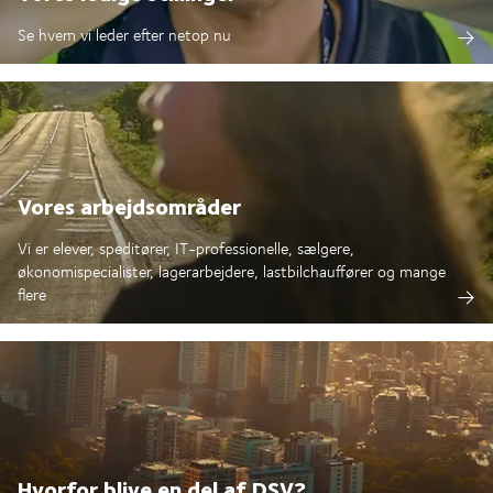
Se hvem vi leder efter netop nu
Vores arbejdsområder
Vi er elever, speditører, IT-professionelle, sælgere,
økonomispecialister, lagerarbejdere, lastbilchauffører og mange
flere
Hvorfor blive en del af DSV?