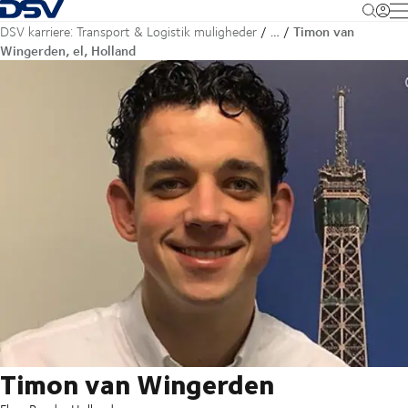
Tilbage til forsiden
M
Timon van
DSV karriere: Transport & Logistik muligheder
…
Wingerden, el, Holland
Timon van Wingerden