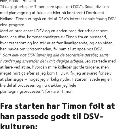
Elev, Road - Holland
Til dagligt arbejder Timon som speditør i DSV's Road-division
med planlægning af fulde lastbiler på kontoret i Dordrecht i
Holland. Timon er også en del af DSV's internationale Young DSV
elev-program.
Med en bror ansat i DSV og en anden bror, der arbejder som
lastbilchauffør, kommer speditørelev Timon fra en husstand,
hvor transport og logistik er et familieanliggende, og den viden,
han havde om virksomheden, fik ham til at søge hos DSV.
“
Som elev hos DSV lærer jeg alle de teoretiske detaljer, samt
hvordan jeg anvender det i mit daglige arbejde.
Jeg startede med
at lære ved at se, hvordan mine kolleger gjorde tingene, men
meget hurtigt efter at jeg kom til DSV, fik jeg ansvaret for selv
at planlægge – noget jeg virkelig nyder. I starten lavede jeg en
lille del af processen og nu dækker jeg hele
planlægningsprocessen”, forklarer Timon.
Fra starten har Timon følt at
han passede godt til DSV-
kulturen: