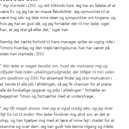
“
Jeg startede i DSV, og det klikkede bare.
Jeg har en følelse af at
være fri, og jeg har en masse fleksibilitet. Jeg opmuntres til at
være mig selv og dele mine ideer og synspunkter om tingene, og
hvis jeg har en god idé, og jeg fortæller det til min leder, siger
han, at jeg skal gå efter det," siger han.
Nemlig det tætte forhold til hans manager spiller en vigtig rolle i
Timons hverdag og den stejle læringskurve, han har været på
siden han startede i DSV:
“
Min leder er meget bevidst om, hvad der motiverer mig og
tilbyder hele tiden udviklingsmuligheder, der tilføjer til min viden
om spedition og DSV.
For eksempel finder jeg stor motivation i
at kende til alle job i afdelingen, så jeg fik chancen for at prøve
alle de forskellige opgaver og jobs i afdelingen.” fortæller en
begejstret Timon og fortsætter med at understrege:
“
Jeg får meget ansvar, men jeg er også stadig elev, og jeg laver
fejl fra tid til anden.
Min leder forsikrer mig altid om, at det er
okay, og han hjælper mig med at lære af mine fejl i stedet for at
skamme sig over dem. Jeg kan godt lide denne tilgang og måde