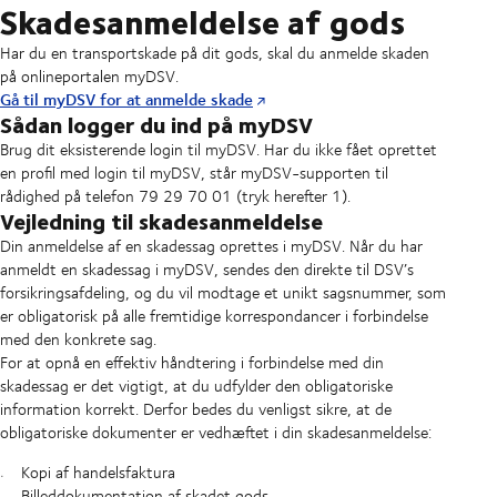
Skadesanmeldelse af gods
Har du en transportskade på dit gods, skal du anmelde skaden
på onlineportalen myDSV.
Gå til myDSV for at anmelde skade
Sådan logger du ind på myDSV
Brug dit eksisterende login til myDSV. Har du ikke fået oprettet
en profil med login til myDSV, står myDSV-supporten til
rådighed på telefon 79 29 70 01 (tryk herefter 1).
Vejledning til skadesanmeldelse
Din anmeldelse af en skadessag oprettes i myDSV. Når du har
anmeldt en skadessag i myDSV, sendes den direkte til DSV’s
forsikringsafdeling, og du vil modtage et unikt sagsnummer, som
er obligatorisk på alle fremtidige korrespondancer i forbindelse
med den konkrete sag.
For at opnå en effektiv håndtering i forbindelse med din
skadessag er det vigtigt, at du udfylder den obligatoriske
information korrekt. Derfor bedes du venligst sikre, at de
obligatoriske dokumenter er vedhæftet i din skadesanmeldelse:
Kopi af handelsfaktura
Billeddokumentation af skadet gods