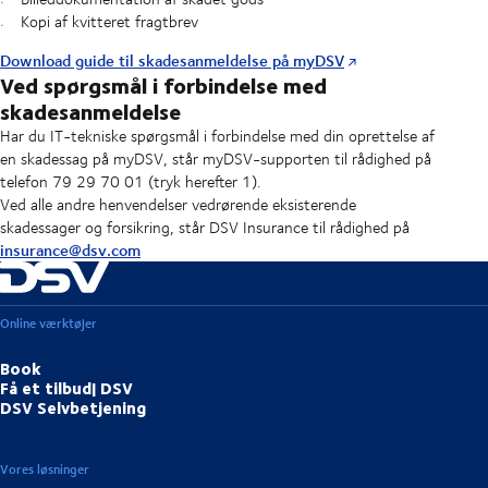
Kopi af kvitteret fragtbrev
Download guide til skadesanmeldelse på myDSV
Ved spørgsmål i forbindelse med
skadesanmeldelse
Har du IT-tekniske spørgsmål i forbindelse med din oprettelse af
en skadessag på myDSV, står myDSV-supporten til rådighed på
telefon 79 29 70 01 (tryk herefter 1).
Ved alle andre henvendelser vedrørende eksisterende
skadessager og forsikring, står DSV Insurance til rådighed på
insurance@dsv.com
Online værktøjer
Book
Få et tilbud| DSV
DSV Selvbetjening
Vores løsninger