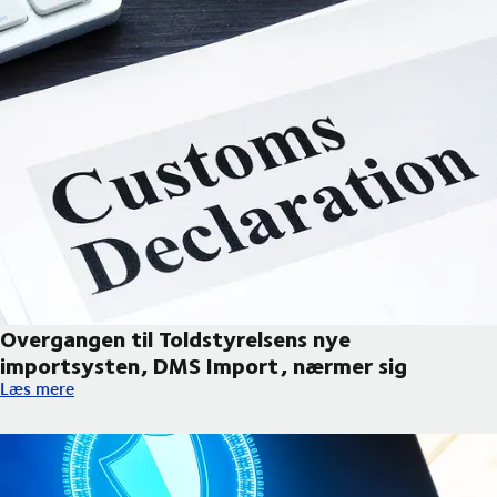
Overgangen til Toldstyrelsens nye
importsysten, DMS Import, nærmer sig
Overgangen til Toldstyrelsens nye importsysten, DMS Import, 
Læs mere