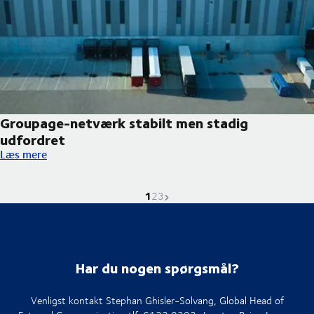
Groupage-netværk stabilt men stadig
udfordret
Groupage-netværk stabilt men stadig udfordret
Læs mere
1
Nuværende side er
Gå til siden
Gå til siden
Næste side
2
3
Har du nogen spørgsmål?
Venligst kontakt Stephan Ghisler-Solvang, Global Head of