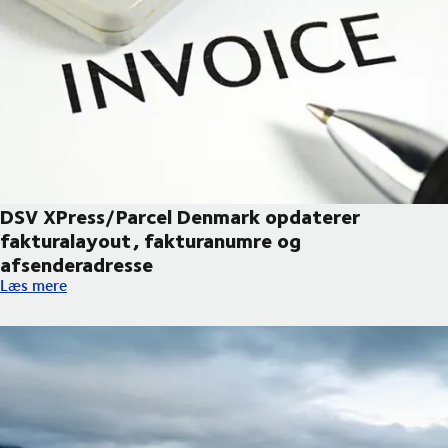
DSV XPress/Parcel Denmark opdaterer
fakturalayout, fakturanumre og
afsenderadresse
DSV XPress/Parcel Denmark opdaterer fakturalayout, fakturan
Læs mere