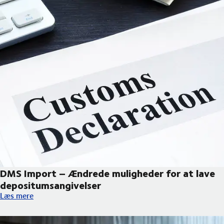
DMS Import – Ændrede muligheder for at lave
depositumsangivelser
DMS Import – Ændrede muligheder for at lave depositumsangiv
Læs mere