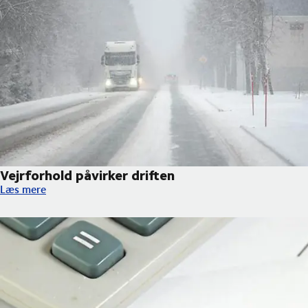
Vejrforhold påvirker driften
Vejrforhold påvirker driften
Læs mere