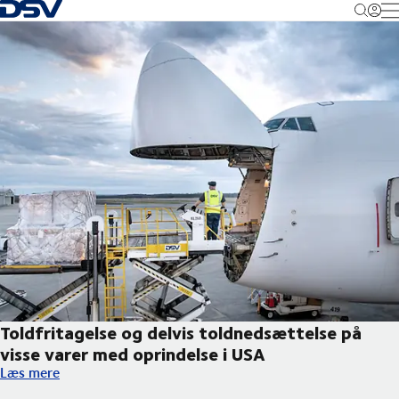
Tilbage til forsiden
M
Toldfritagelse og delvis toldnedsættelse på
visse varer med oprindelse i USA
Toldfritagelse og delvis toldnedsættelse på visse varer med opr
Læs mere