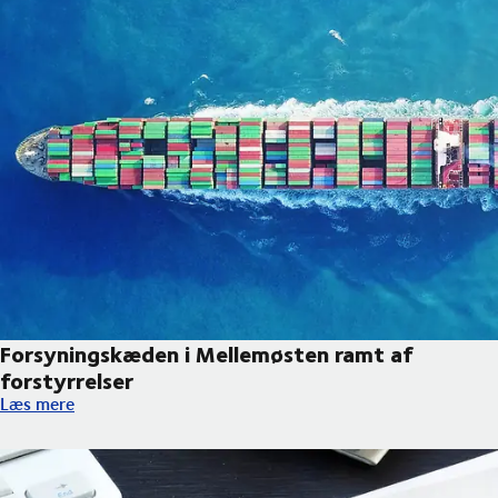
Forsyningskæden i Mellemøsten ramt af
forstyrrelser
Forsyningskæden i Mellemøsten ramt af forstyrrelser
Læs mere