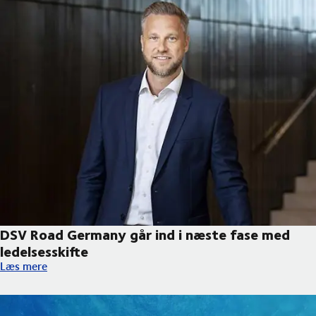
DSV Road Germany går ind i næste fase med
ledelsesskifte
DSV Road Germany går ind i næste fase med ledelsesskifte
Læs mere