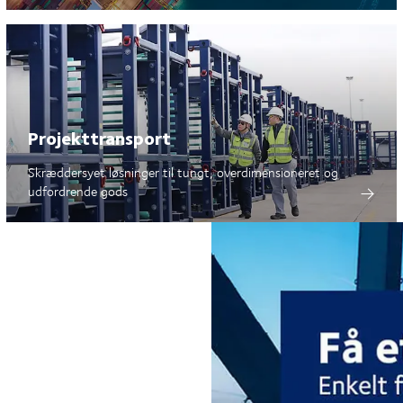
Projekttransport
Skræddersyet løsninger til tungt, overdimensioneret og
udfordrende gods