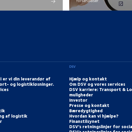
forsendelser.
DSV
i er vi din leverandør af
Hjælp og kontakt
ort- og logistikløsninger.
Om DSV og vores services
ices
DSV karriere: Transport & Lo
muligheder
Investor
Presse og kontakt
tik
Bæredygtighed
g af logistik
Hvordan kan vi hjælpe?
r
Finanstilsynet
DSV’s retningslinjer for soci
DSV’s retningslinjer for soci