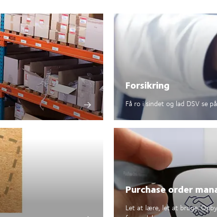
Forsikring
Få ro i sindet og lad DSV se p
Purchase order ma
Let at lære, let at bruge. Op