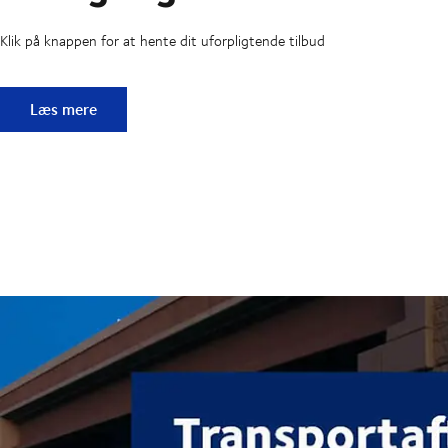
Klik på knappen for at hente dit uforpligtende tilbud
Hurtigt og nemt
Læs mere