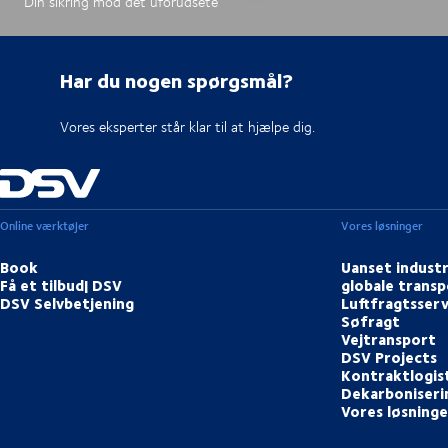
Din sikring mod det uforudsete
Har du nogen spørgsmål?
Vores eksperter står klar til at hjælpe dig.
Online værktøjer
Vores løsninger
Book
Uanset industr
Få et tilbud| DSV
globale transp
DSV Selvbetjening
Luftfragtsserv
Søfragt
Vejtransport
DSV Projects
Kontraktlogis
Dekarboniserin
Vores løsninge