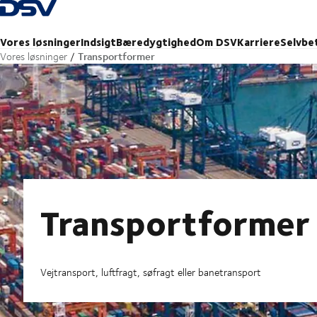
Tilbage til forsiden
Vores løsninger
Indsigt
Bæredygtighed
Om DSV
Karriere
Selvbe
Transportformer
Vores løsninger
Transportformer
Vejtransport, luftfragt, søfragt eller banetransport