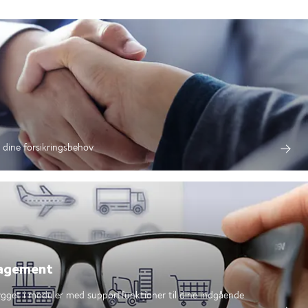
å dine forsikringsbehov
nagement
bygget i moduler med supportfunktioner til dine indgående