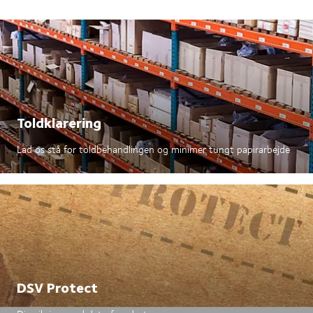
Toldklarering
Lad os stå for toldbehandlingen og minimer tungt papirarbejde
DSV Protect