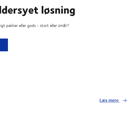
dersyet løsning
gt pakker eller gods - stort eller småt?
yet løsning
Læs mere