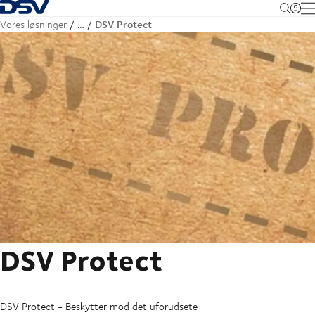
Tilbage til forsiden
M
DSV Protect
Vores løsninger
…
DSV Protect
DSV Protect - Beskytter mod det uforudsete