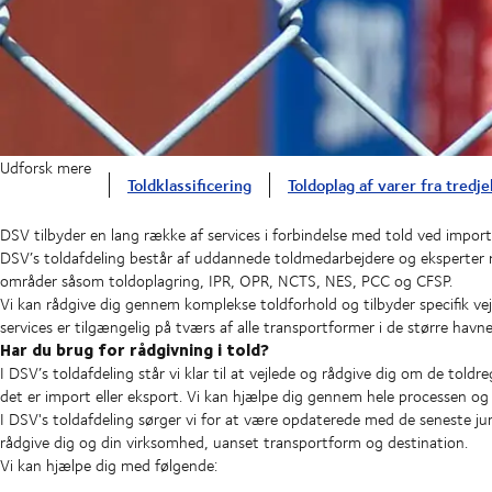
Udforsk mere
Toldklassificering
Toldoplag af varer fra tredj
DSV tilbyder en lang række af services i forbindelse med told ved import
DSV’s toldafdeling består af uddannede toldmedarbejdere og eksperter 
områder såsom toldoplagring, IPR, OPR, NCTS, NES, PCC og CFSP.
Vi kan rådgive dig gennem komplekse toldforhold og tilbyder specifik vejl
services er tilgængelig på tværs af alle transportformer i de større havn
Har du brug for rådgivning i told?
I DSV’s toldafdeling står vi klar til at vejlede og rådgive dig om de told
det er import eller eksport. Vi kan hjælpe dig gennem hele processen og 
I DSV's toldafdeling sørger vi for at være opdaterede med de seneste jur
rådgive dig og din virksomhed, uanset transportform og destination.
Vi kan hjælpe dig med følgende: