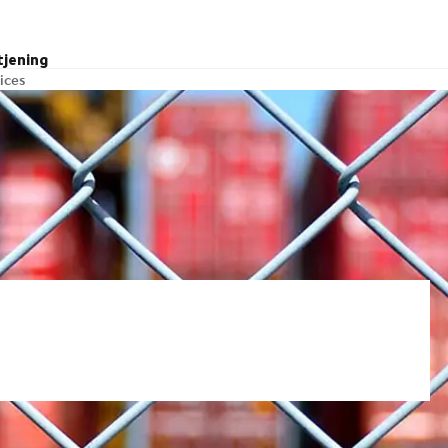
tjening
ices