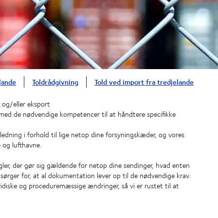
elande
Toldrådgivning
Told ved import fra tredjelande
 og/eller eksport
med de nødvendige kompetencer til at håndtere specifikke
edning i forhold til lige netop dine forsyningskæder, og vores
e og lufthavne.
regler, der gør sig gældende for netop dine sendinger, hvad enten
sørger for, at al dokumentation lever op til de nødvendige krav.
idiske og proceduremæssige ændringer, så vi er rustet til at