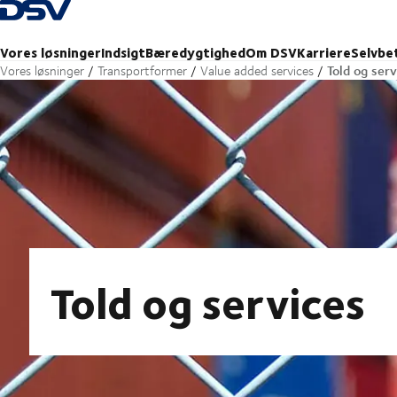
Tilbage til forsiden
Vores løsninger
Indsigt
Bæredygtighed
Om DSV
Karriere
Selvbe
Told og serv
Vores løsninger
Transportformer
Value added services
Told og services