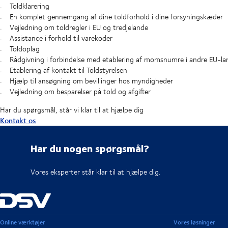
Toldklarering
En komplet gennemgang af dine toldforhold i dine forsyningskæder
Vejledning om toldregler i EU og tredjelande
Assistance i forhold til varekoder
Toldoplag
Rådgivning i forbindelse med etablering af momsnumre i andre EU-la
Etablering af kontakt til Toldstyrelsen
Hjælp til ansøgning om bevillinger hos myndigheder
Vejledning om besparelser på told og afgifter
Har du spørgsmål, står vi klar til at hjælpe dig
Kontakt os
Har du nogen spørgsmål?
Vores eksperter står klar til at hjælpe dig.
Online værktøjer
Vores løsninger