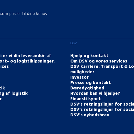
, som passer til dine behov.
DSV
i er vi din leverandør af
Hjælp og kontakt
ort- og logistikløsninger.
Om DSV og vores services
ices
DSV karriere: Transport & Lo
muligheder
Investor
Presse og kontakt
tik
Bæredygtighed
g af logistik
Hvordan kan vi hjælpe?
r
Finanstilsynet
DSV’s retningslinjer for soci
DSV’s retningslinjer for soci
DSV's nyhedsbrev