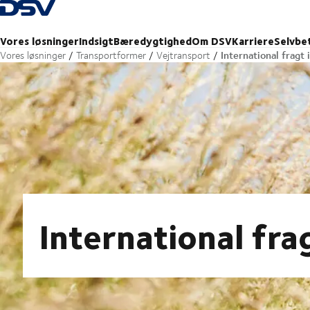
Tilbage til forsiden
Vores løsninger
Indsigt
Bæredygtighed
Om DSV
Karriere
Selvbe
International fragt 
Vores løsninger
Transportformer
Vejtransport
International fra