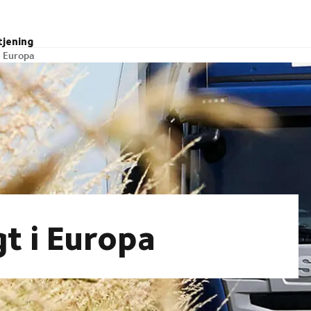
tjening
i Europa
gt i Europa