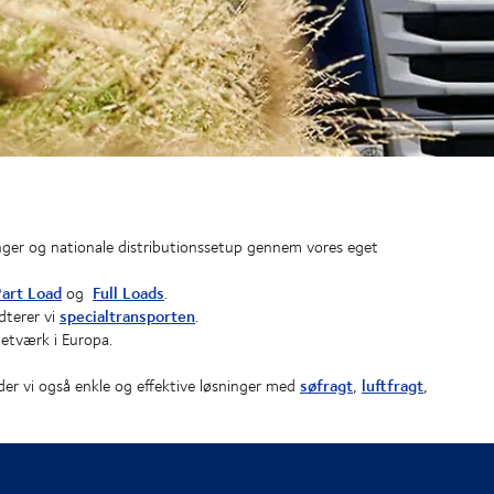
ninger og nationale distributionssetup gennem vores eget
art Load
Full Loads
og
.
specialtransporten
dterer vi
.
netværk i Europa.
søfragt
luftfragt
yder vi også enkle og effektive løsninger med
,
,