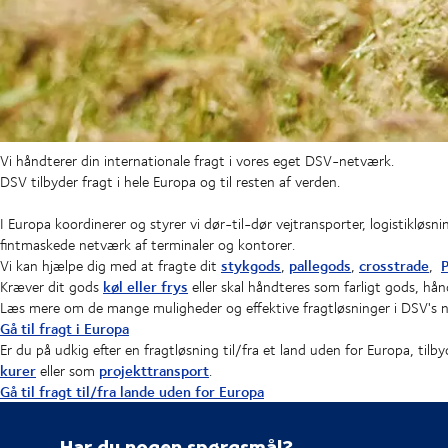
Vi håndterer din internationale fragt i vores eget DSV-netværk.
DSV tilbyder fragt i hele Europa og til resten af verden.
I Europa koordinerer og styrer vi dør-til-dør vejtransporter, logistikløs
fintmaskede netværk af terminaler og kontorer.
stykgods
pallegods
crosstrade
P
Vi kan hjælpe dig med at fragte dit
,
,
,
køl eller frys
Kræver dit gods
eller skal håndteres som farligt gods, hån
Læs mere om de mange muligheder og effektive fragtløsninger i DSV's 
Gå til fragt i Europa
Er du på udkig efter en fragtløsning til/fra et land uden for Europa, tilb
kurer
projekttransport
eller som
.
Gå til fragt til/fra lande uden for Europa
Har du nogen spørgsmål?