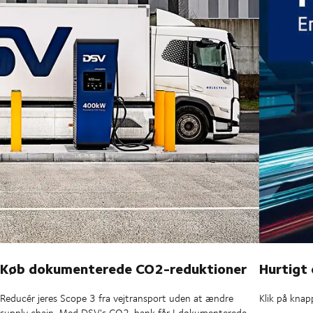
Køb dokumenterede CO2-reduktioner
Hurtigt
Reducér jeres Scope 3 fra vejtransport uden at ændre
Klik på knap
supply chain. Med DSV's CO2-bank får I dokumenterede