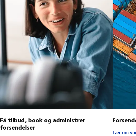
Få tilbud, book og administrer
Forsend
forsendelser
Lær om vor