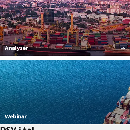
Analyser
Webinar
DSV i tal