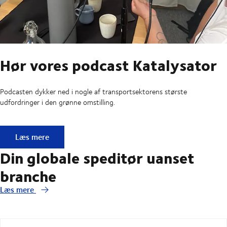
Hør vores podcast Katalysator
Podcasten dykker ned i nogle af transportsektorens største
udfordringer i den grønne omstilling.
Hør vores podcast Katalysator
Læs mere
Din globale speditør uanset
branche
Læs mere