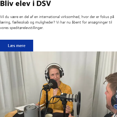
Bliv elev i DSV
Vil du være en del af en international virksomhed, hvor der er fokus på
læring, fællesskab og muligheder? Vi har nu åbent for ansøgninger til
vores speditørelevstillinger.
Bliv elev i DSV
Læs mere