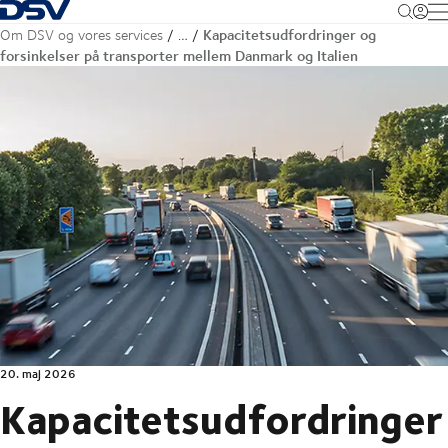
Tilbage til forsiden
M
Kapacitetsudfordringer og
Om DSV og vores services
…
forsinkelser på transporter mellem Danmark og Italien
20. maj 2026
Kapacitetsudfordringer