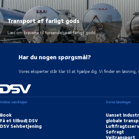
Transport af farligt gods
Læs om kravene til forsendelse af farligt gods
Har du nogen spørgsmål?
Vores eksperter står klar til at hjælpe dig. Vi finder en løsning,
Online værktøjer
Vores løsninger
Book
Uanset industr
Få et tilbud| DSV
globale transp
DSV Selvbetjening
Luftfragtsserv
Søfragt
Vejtransport