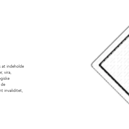
s at indeholde
, vira,
ogiske
r de
 invaliditet,