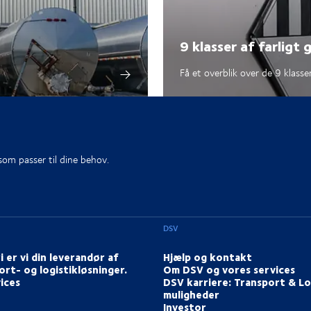
9 klasser af farligt 
Få et overblik over de 9 klasser
 som passer til dine behov.
DSV
i er vi din leverandør af
Hjælp og kontakt
ort- og logistikløsninger.
Om DSV og vores services
ices
DSV karriere: Transport & Lo
muligheder
Investor