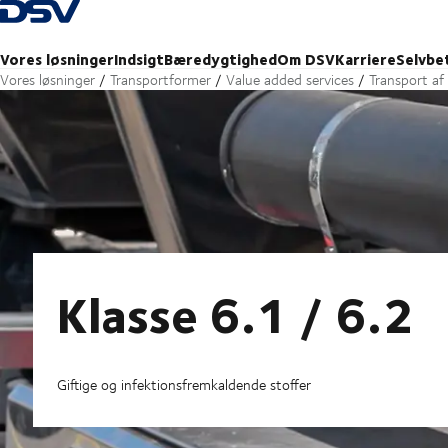
Tilbage til forsiden
Vores løsninger
Indsigt
Bæredygtighed
Om DSV
Karriere
Selvbe
Vores løsninger
Transportformer
Value added services
Transport af 
Klasse 6.1 / 6.2
Giftige og infektionsfremkaldende stoffer