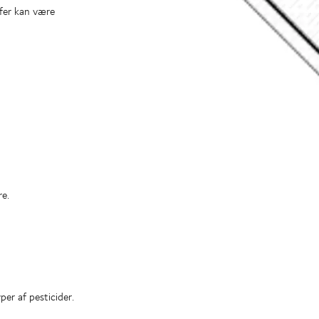
ffer kan være
re.
yper af pesticider.