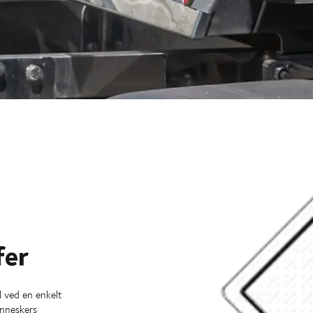
fer
il ved en enkelt
enneskers