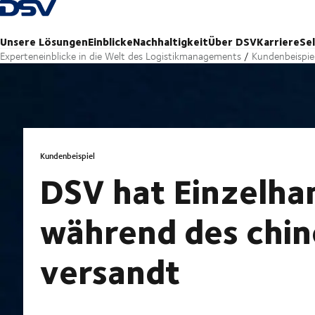
Zurück zur Startseite
Unsere Lösungen
Einblicke
Nachhaltigkeit
Über DSV
Karriere
Se
Experteneinblicke in die Welt des Logistikmanagements
Kundenbeispie
Kundenbeispiel
DSV hat Einzelha
während des chin
versandt