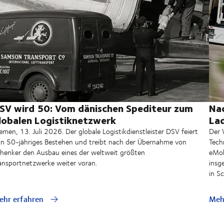
SV wird 50: Vom dänischen Spediteur zum
Nac
lobalen Logistiknetzwerk
Lad
emen, 13. Juli 2026. Der globale Logistikdienstleister DSV feiert
Der 
in 50-jähriges Bestehen und treibt nach der Übernahme von
Tech
henker den Ausbau eines der weltweit größten
eMob
ansportnetzwerke weiter voran.
insg
in S
ehr erfahren
Meh