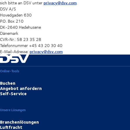
privacy@dsv.com
sich bitte an DSV unter
.
DSV A/S
Hovedgaden 630
P.O. Box 210
DK-2640 Hedehusene
Dänemark
CVR-Nr.: 58 23 35 28
Telefonnummer +45 43 20 30 40
privacy@dsv.com
E-Mail-Adresse:
Online-Tools
Buchen
Angebot anfordern
Self-Service
Unsere Lösungen
Branchenlösungen
Luftfracht