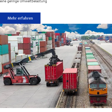
eine geringe Umweltbelastung
Hauptvorteile des Schienenverkehrs
Mehr erfahren