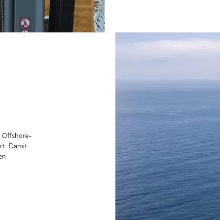
m Offshore-
rt. Damit
en