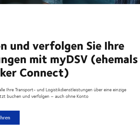
n und verfolgen Sie Ihre
ngen mit myDSV (ehemals
ker Connect)
alle Ihre Transport- und Logistikdienstleistungen über eine einzige
etzt buchen und verfolgen – auch ohne Konto
d verfolgen Sie Ihre Sendungen mit myDSV (ehemals Schenker
ahren