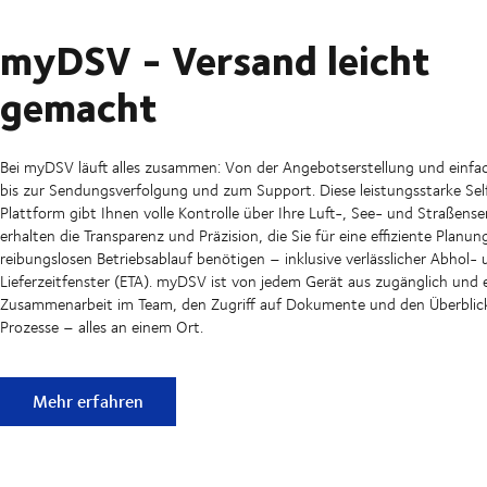
myDSV - Versand leicht
gemacht
Bei myDSV läuft alles zusammen: Von der Angebotserstellung und einf
bis zur Sendungsverfolgung und zum Support. Diese leistungsstarke Sel
Plattform gibt Ihnen volle Kontrolle über Ihre Luft-, See- und Straßens
erhalten die Transparenz und Präzision, die Sie für eine effiziente Planu
reibungslosen Betriebsablauf benötigen – inklusive verlässlicher Abhol-
Lieferzeitfenster (ETA). myDSV ist von jedem Gerät aus zugänglich und 
Zusammenarbeit im Team, den Zugriff auf Dokumente und den Überblick
Prozesse – alles an einem Ort.
myDSV - Versand leicht gemacht
Mehr erfahren