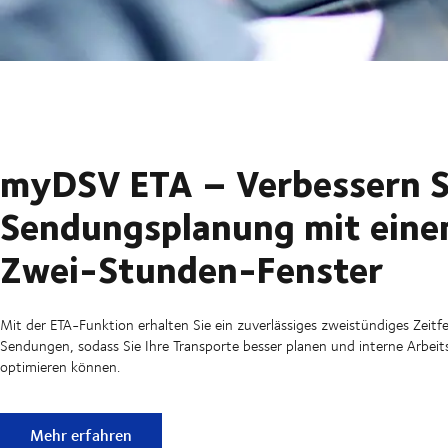
myDSV ETA – Verbessern S
Sendungsplanung mit ein
Zwei-Stunden-Fenster
Mit der ETA-Funktion erhalten Sie ein zuverlässiges zweistündiges Zeitfe
Sendungen, sodass Sie Ihre Transporte besser planen und interne Arbeit
optimieren können.
myDSV ETA – Verbessern Sie die Sendungsplanung mit ei
Mehr erfahren