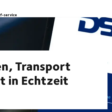
lf-service
n, Transport
 in Echtzeit