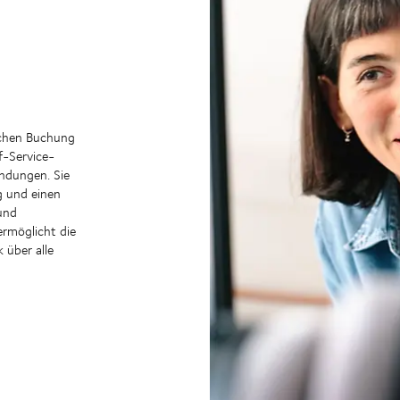
achen Buchung
f-Service-
endungen. Sie
ng und einen
 und
ermöglicht die
 über alle