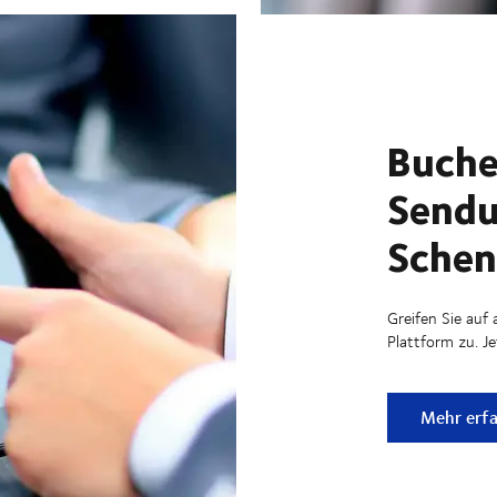
Buche
Sendu
Schen
Greifen Sie auf 
Plattform zu. J
Buchen un
Mehr erf