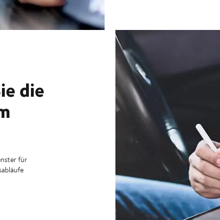
ie die
em
nster für
sabläufe
nem Zwei-Stunden-Fenster