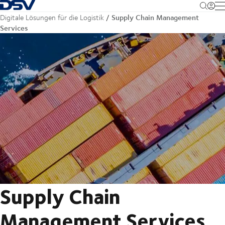
Zurück zur Startseite
M
Supply Chain Management
Digitale Lösungen für die Logistik
Services
Supply Chain
Management Services