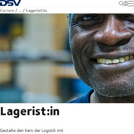
Zurück zur Startseite
M
Lagerist:in
Karriere
…
Lagerist:in
Gestalte den Kern der Logistik mit