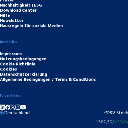
Nachhaltigkeit | ESG
Download Center
Hilfe
Newsletter
Hausregeln für soziale Medien
Rechtliches
Impressum
Nutzungsbedingungen
Cookie Richtlinie
Cookies
Datenschutzerklärung
Allgemeine Bedingungen / Terms & Conditions
Folgen Sie uns
Auf LinkedIn teilen
Auf Facebook teilen
Auf Instagram teilen
Auf YouTube teilen
Deutschland
DSV Stock
1362,50
/
+29,0
▴