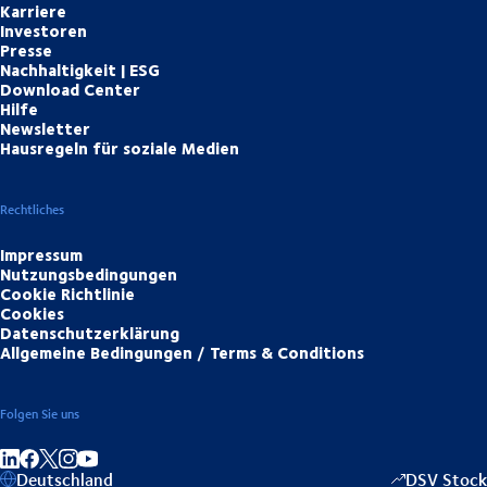
Karriere
Investoren
Presse
Nachhaltigkeit | ESG
Download Center
Hilfe
Newsletter
Hausregeln für soziale Medien
Rechtliches
Impressum
Nutzungsbedingungen
Cookie Richtlinie
Cookies
Datenschutzerklärung
Allgemeine Bedingungen / Terms & Conditions
Folgen Sie uns
Auf LinkedIn teilen
Auf Facebook teilen
Auf Instagram teilen
Auf YouTube teilen
Deutschland
DSV Stock