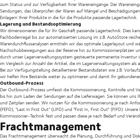
zum Status und zur Verfügbarkeit Ihrer Wareneingänge. Der Wareneinga
Sendungen, das Überprüfen der Waren auf Mängel und Beschädigungen,
Einlagern Ihrer Produkte in die für die Produkte passende Lagertechnik.
Lagerung und Bestandsoptimierung
Wir dimensionieren die für Ihr Geschäft passende Lagertechnik. Dies ka
Fachbodenregal bis zur automatisierten Lösung im z.B. AutoStore reich
Warendurchflussanalysen ermitteln wir das optimale Lagerlayout und w
Nachschubbewegungen aus der Reserve hin zu Kommissionierplätzen umfa
durch unser Lagerverwaltungssystem gesteuerte permanente Inventur is
im Vergleich zur Anzahl der Artikel, die im Lagerverwaltungssystem als a
Bei zur Verfügungstellung detaillierterer Bestandsdaten wie z.B. Vorlauf
wir helfen Ihre Bestände weiter zu optimieren und damit Ihr gebundene
Outbound-Prozess
Der Outbound-Prozess umfasst die Kommissionierung, Kontrolle und Ve
bis hin zum Laden der Sendungen auf die Lieferwagen. Sie können uns I
und Zeitplan senden. Wir nutzen für die Kommissionierung je nach Anford
(FEFO), "Last In First Out" (LIFO) und "First In, First Out" (FIFO). Unse
Kommissionier-Technik fest und passen diese je nach Bedarf und Veränd
Frachtmanagement
Das Frachtmanagement überwacht die Planung, Durchführung und Doku