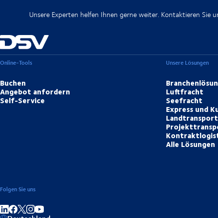
Unsere Experten helfen Ihnen gerne weiter. Kontaktieren Sie u
Online-Tools
Unsere Lösungen
Buchen
Branchenlösu
Angebot anfordern
Luftfracht
Self-Service
Seefracht
Express und Ku
Landtranspor
Projekttransp
Kontraktlogis
Alle Lösungen
Folgen Sie uns
Auf LinkedIn teilen
Auf Facebook teilen
Auf Instagram teilen
Auf YouTube teilen