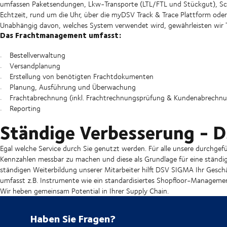
umfassen Paketsendungen, Lkw-Transporte (LTL/FTL und Stückgut), Sch
Echtzeit, rund um die Uhr, über die myDSV Track & Trace Plattform ode
Unabhängig davon, welches System verwendet wird, gewährleisten wir 
Das Frachtmanagement umfasst:
Bestellverwaltung
Versandplanung
Erstellung von benötigten Frachtdokumenten
Planung, Ausführung und Überwachung
Frachtabrechnung (inkl. Frachtrechnungsprüfung & Kundenabrechn
Reporting
Ständige Verbesserung - 
Egal welche Service durch Sie genutzt werden. Für alle unsere durchgef
Kennzahlen messbar zu machen und diese als Grundlage für eine ständi
ständigen Weiterbildung unserer Mitarbeiter hilft DSV SIGMA Ihr Geschäf
umfasst z.B. Instrumente wie ein standardisiertes Shopfloor-Manage
Wir heben gemeinsam Potential in Ihrer Supply Chain.
Haben Sie Fragen?