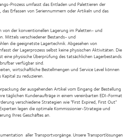
ngs-Prozess umfasst das Entladen und Palettieren der
 das Erfassen von Seriennummern oder Artikeln und das
nn von der konventionellen Lagerung im Paletten- und
en. Mittels verschiedener Bestands- und
ählen die geeignetste Lagertechnik. Abgesehen von
sst der Lagerprozess selbst keine physischen Aktivitäten. Die
t eine physische Überprüfung des tatsächlichen Lagerbestands
brufbar verfügbar sind.
zeiten, wirtschaftliche Bestellmengen und Service Level können
s Kapital zu reduzieren.
rpackung der ausgehenden Artikel vom Eingang der Bestellung
hre täglichen Kundenaufträge in einem vereinbarten EDI-Format
erung verschiedene Strategien wie "First Expired, First Out"
re Experten legen die optimale Kommissionier-Strategie und
erung Ihres Geschäftes an.
mentation aller Transportvorgänge. Unsere Transportlösungen