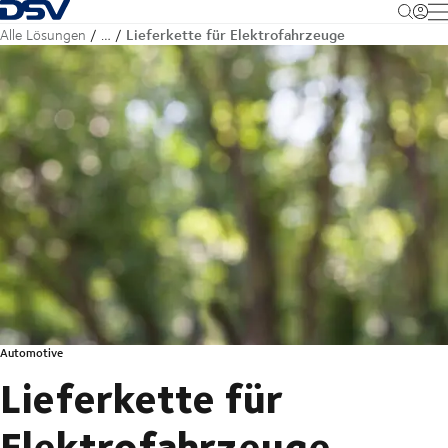
Zurück zur Startseite
M
Lieferkette für Elektrofahrzeuge
Alle Lösungen
…
Automotive
Lieferkette für
Elektrofahrzeuge