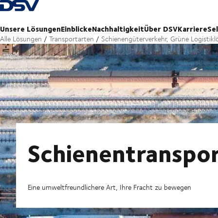
Zurück zur Startseite
Unsere Lösungen
Einblicke
Nachhaltigkeit
Über DSV
Karriere
Se
Alle Lösungen
Transportarten
Schienengüterverkehr, Grüne Logistik
Schienentranspo
Eine umweltfreundlichere Art, Ihre Fracht zu bewegen