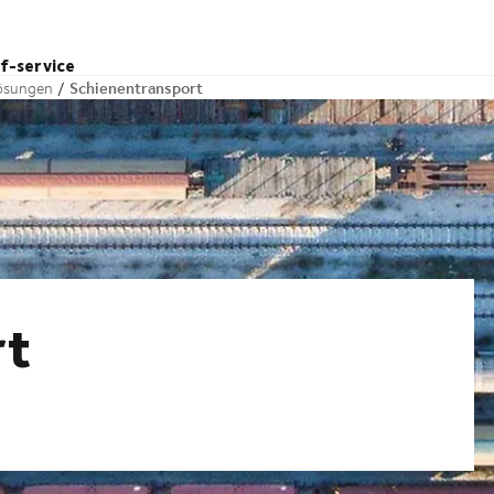
lf-service
Schienentransport
lösungen
rt