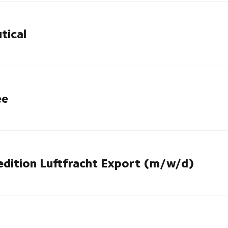
tical
ee
pedition Luftfracht Export (m/w/d)