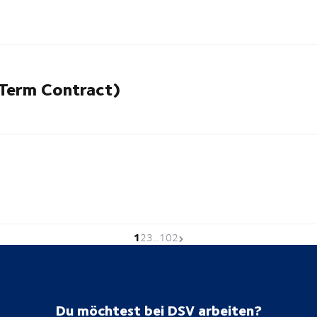
 Term Contract)
1
Derzeitige Seite
Gehe zur Seite
Gehe zur Seite
Gehe zur Seite
Nächste Seite
2
3
...
102
Du möchtest bei DSV arbeiten?