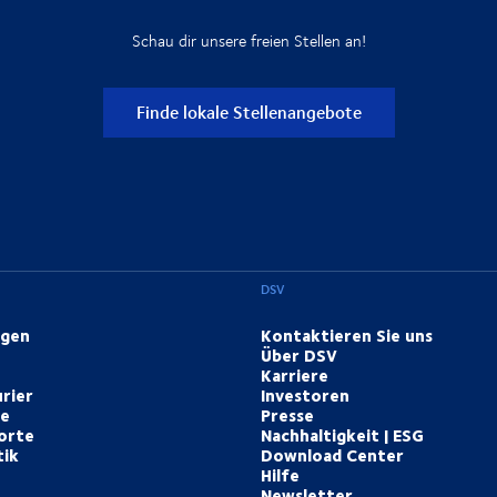
Schau dir unsere freien Stellen an!
Finde lokale Stellenangebote
DSV
ngen
Kontaktieren Sie uns
Über DSV
Karriere
rier
Investoren
te
Presse
orte
Nachhaltigkeit | ESG
tik
Download Center
Hilfe
Newsletter