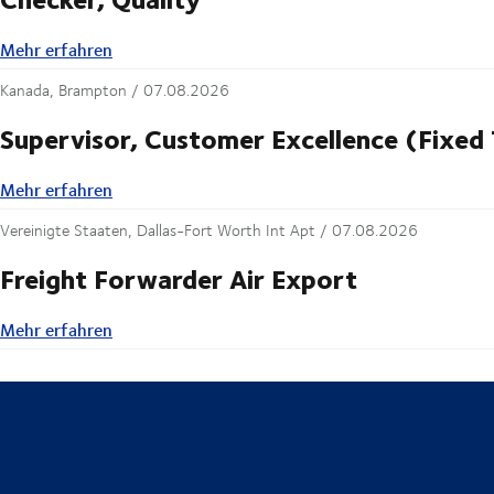
Mehr erfahren
Mehr erfahren
Kanada, Brampton /
07.08.2026
Supervisor, Customer Excellence (Fixed
Mehr erfahren
Mehr erfahren
Vereinigte Staaten, Dallas-Fort Worth Int Apt /
07.08.2026
Freight Forwarder Air Export
Mehr erfahren
Mehr erfahren