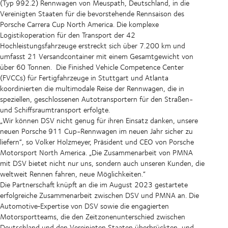
(Typ 992.2) Rennwagen von Meuspath, Deutschland, in die
Vereinigten Staaten für die bevorstehende Rennsaison des
Porsche Carrera Cup North America. Die komplexe
Logistikoperation für den Transport der 42
Hochleistungsfahrzeuge erstreckt sich über 7.200 km und
umfasst 21 Versandcontainer mit einem Gesamtgewicht von
über 60 Tonnen.
Die Finished Vehicle Competence Center
(FVCCs) für Fertigfahrzeuge
in Stuttgart und Atlanta
koordinierten die multimodale Reise der Rennwagen, die in
speziellen, geschlossenen Autotransportern für den Straßen-
und Schiffsraumtransport erfolgte.
„Wir können DSV nicht genug für ihren Einsatz danken, unsere
neuen Porsche 911 Cup-Rennwagen im neuen Jahr sicher zu
liefern“, so Volker Holzmeyer, Präsident und CEO von Porsche
Motorsport North America. „Die Zusammenarbeit von PMNA
mit DSV bietet nicht nur uns, sondern auch unseren Kunden, die
weltweit Rennen fahren, neue Möglichkeiten.“
Die Partnerschaft knüpft an die im August 2023 gestartete
erfolgreiche Zusammenarbeit zwischen DSV und PMNA an. Die
Automotive‑Expertise von DSV sowie die engagierten
Motorsportteams, die den Zeitzonenunterschied zwischen
Deutschland und den Vereinigten Staaten überbrückten, und