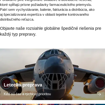
ktoré spĺňajú prísne požiadavky farmaceutického priemyslu.
Patrí sem vychystávanie, balenie, fakturácia a distribúcia, ako
aj špecializovaná expertíza v oblasti tepelne kontrovaného
distribučného reťazca.
Objavte naše rozsiahle globálne špedičné riešenia pre
každý typ prepravy.
Letecká preprava
Keď sú čas a rýchlosť prioritou