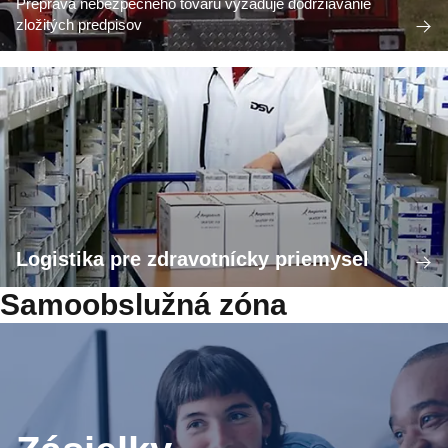
Preprava nebezpečného tovaru vyžaduje dodržiavanie
zložitých predpisov
Logistika pre zdravotnícky priemysel
Samoobslužná zóna