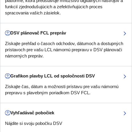
platforme, ktorá predstavuje množstvo digitálnych nástrojov a
funkcií zjednodušujúcich a zefektívňujúcich proces
spracovania vašich zásielok.
DSV plánovač FCL prepráv
Získajte prehľad o časoch odchodov, dátumoch a dostupných
prístavoch pre vašu LCL námornú prepravu v DSV plánovači
námorných prepráv.
Grafikon plavby LCL od spoločnosti DSV
Získajte čas, dátum a možnosti prístavu pre vašu námornú
prepravu s plavebným poriadkom DSV FCL.
Vyhľadávač pobočiek
Nájdite si svoju pobočku DSV