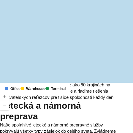
MapLibre
(C) OpenStreetMap
S pobočkami a zastúpeniami vo viac ako 90 krajinách na
Office
Warehouse
Terminal
šiestich kontinentoch zabezpečujeme a riadime riešenia
dodávateľských reťazcov pre tisíce spoločností každý deň.
Letecká a námorná
preprava
Naše spoľahlivé letecké a námorné prepravné služby
pokrývajú všetky typy zásielok do celého sveta. Zvládneme