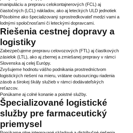
manipuláciu a prepravu celokontajnerových (FCL) aj
čiastočných (LCL) nákladov, ako aj leteckých ULD jednotiek
Pôsobíme ako špecializovaný sprostredkovateľ medzi vami a
lodnými spoločnosťami či leteckými dopravcami.
Riešenia cestnej dopravy a
logistiky
Zabezpečujeme prepravu celovozových (FTL) aj čiastkových
zásielok (LTL), ako aj zbernej a zmiešanej prepravy v rámci
Slovenska aj celej Európy.
Zvyšujeme hodnotu vášho podnikania prostredníctvom
logistických riešení na mieru, vrátane outsourcingu riadenia
zásob a širokej škály služieb v rámci dodávateľských
reťazcov.
Ponúkame aj colné konanie a poistné služby.
Špecializované logistické
služby pre farmaceutický
priemysel
Ponúkame plne integrované skladové a distribučné riešenia,