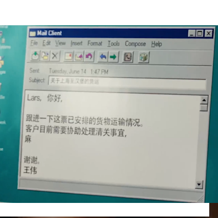
mornú a leteckú prepravu.