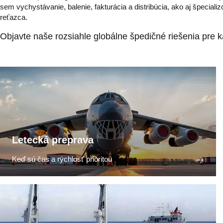
sem vychystávanie, balenie, fakturácia a distribúcia, ako aj špeciali
reťazca.
Objavte naše rozsiahle globálne špedičné riešenia pre k
Letecká preprava
Keď sú čas a rýchlosť prioritou