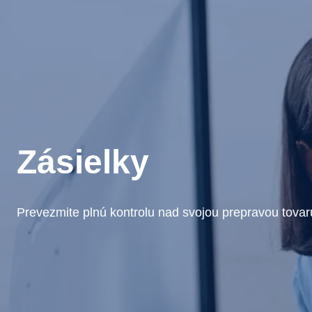
Zásielky
Prevezmite plnú kontrolu nad svojou prepravou tova