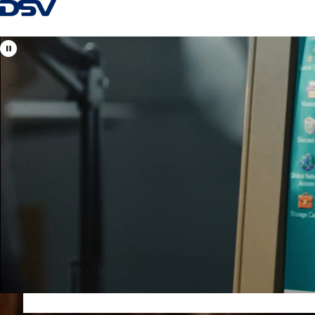
Návrat na hlavnú stránku
Vitajte v DSV
Slovensko
Vaši špecialisti na logistické riešenia, ako aj na cestnú, ná
Kontaktné centrum:
+421 2 4020 1800
obchod@sk.dsv.com