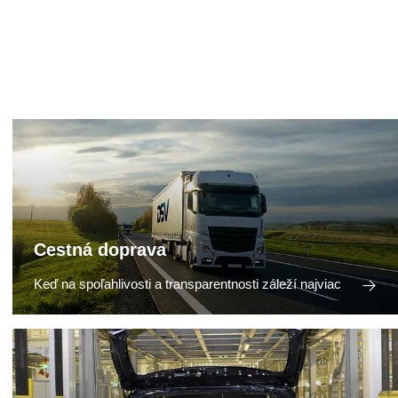
Cestná doprava
Keď na spoľahlivosti a transparentnosti záleží najviac