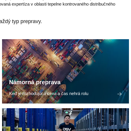
zovaná expertíza v oblasti tepelne kontrovaného distribučného
aždý typ prepravy.
Námorná preprava
Keď je rozhodujúca cena a čas nehrá rolu