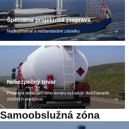
Špeciálna projektová preprava
Nadrozmerné a neštandardné zásielky
Nebezpečný tovar
Preprava nebezpečného tovaru vyžaduje dodržiavanie
zložitých predpisov
Samoobslužná zóna