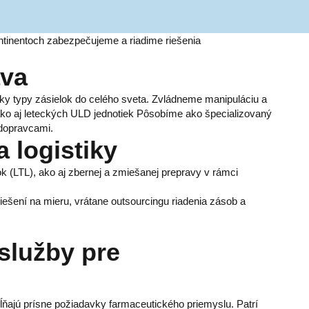
ntinentoch zabezpečujeme a riadime riešenia
ava
ky typy zásielok do celého sveta. Zvládneme manipuláciu a
ako aj leteckých ULD jednotiek Pôsobíme ako špecializovaný
 dopravcami.
 logistiky
 (LTL), ako aj zbernej a zmiešanej prepravy v rámci
ešení na mieru, vrátane outsourcingu riadenia zásob a
 služby pre
ĺňajú prísne požiadavky farmaceutického priemyslu. Patrí