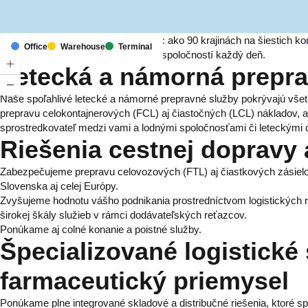
S pobočkami a zastúpeniami vo viac ako 90 krajinách na šiestich ko
Office
Warehouse
Terminal
dodávateľských reťazcov pre tisíce spoločností každý deň.
Letecká a námorná prepr
Naše spoľahlivé letecké a námorné prepravné služby pokrývajú všet
prepravu celokontajnerových (FCL) aj čiastočných (LCL) nákladov, 
sprostredkovateľ medzi vami a lodnými spoločnosťami či leteckými
Riešenia cestnej dopravy a
Zabezpečujeme prepravu celovozových (FTL) aj čiastkových zásielok
Slovenska aj celej Európy.
Zvyšujeme hodnotu vášho podnikania prostredníctvom logistických ri
širokej škály služieb v rámci dodávateľských reťazcov.
Ponúkame aj colné konanie a poistné služby.
Špecializované logistické
farmaceutický priemysel
Ponúkame plne integrované skladové a distribučné riešenia, ktoré sp