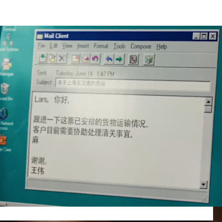
mornú a leteckú prepravu.