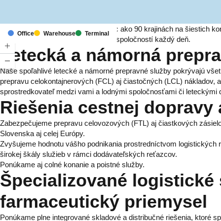
S pobočkami a zastúpeniami vo viac ako 90 krajinách na šiestich ko
Office
Warehouse
Terminal
dodávateľských reťazcov pre tisíce spoločností každý deň.
Letecká a námorná prepr
Naše spoľahlivé letecké a námorné prepravné služby pokrývajú všet
prepravu celokontajnerových (FCL) aj čiastočných (LCL) nákladov, 
sprostredkovateľ medzi vami a lodnými spoločnosťami či leteckými
Riešenia cestnej dopravy a
Zabezpečujeme prepravu celovozových (FTL) aj čiastkových zásielok
Slovenska aj celej Európy.
Zvyšujeme hodnotu vášho podnikania prostredníctvom logistických ri
širokej škály služieb v rámci dodávateľských reťazcov.
Ponúkame aj colné konanie a poistné služby.
Špecializované logistické
farmaceutický priemysel
Ponúkame plne integrované skladové a distribučné riešenia, ktoré sp