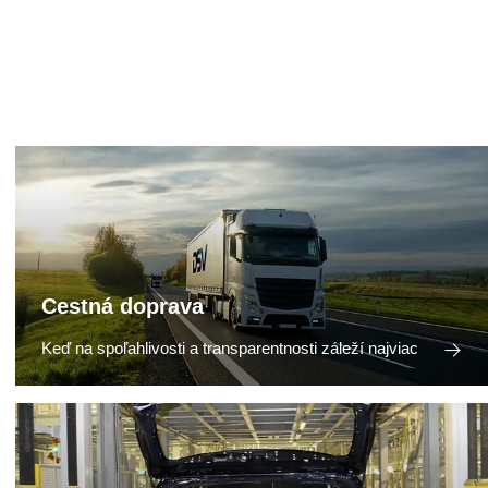
Cestná doprava
Keď na spoľahlivosti a transparentnosti záleží najviac