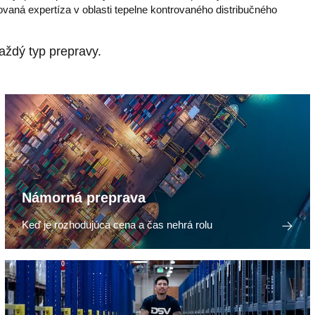
zovaná expertíza v oblasti tepelne kontrovaného distribučného
aždý typ prepravy.
Námorná preprava
Keď je rozhodujúca cena a čas nehrá rolu