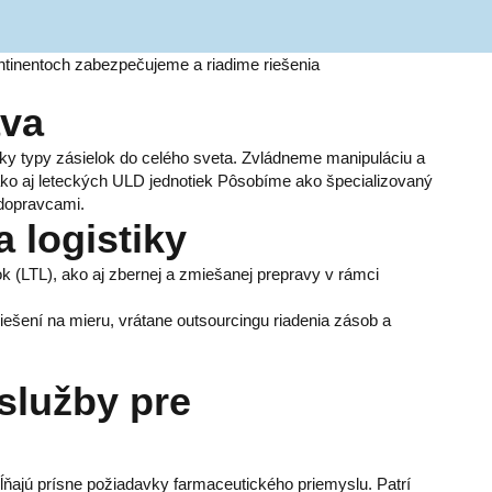
ntinentoch zabezpečujeme a riadime riešenia
ava
ky typy zásielok do celého sveta. Zvládneme manipuláciu a
ako aj leteckých ULD jednotiek Pôsobíme ako špecializovaný
 dopravcami.
 logistiky
 (LTL), ako aj zbernej a zmiešanej prepravy v rámci
ešení na mieru, vrátane outsourcingu riadenia zásob a
 služby pre
ĺňajú prísne požiadavky farmaceutického priemyslu. Patrí