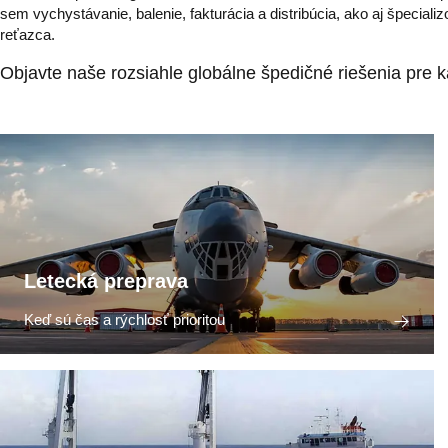
sem vychystávanie, balenie, fakturácia a distribúcia, ako aj špeciali
reťazca.
Objavte naše rozsiahle globálne špedičné riešenia pre k
Letecká preprava
Keď sú čas a rýchlosť prioritou