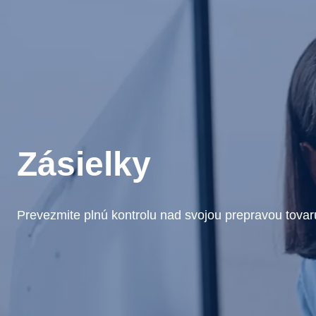
Zásielky
Prevezmite plnú kontrolu nad svojou prepravou tova