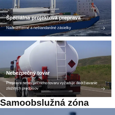
Špeciálna projektová preprava
Nadrozmerné a neštandardné zásielky
Nebezpečný tovar
Preprava nebezpečného tovaru vyžaduje dodržiavanie
zložitých predpisov
Samoobslužná zóna