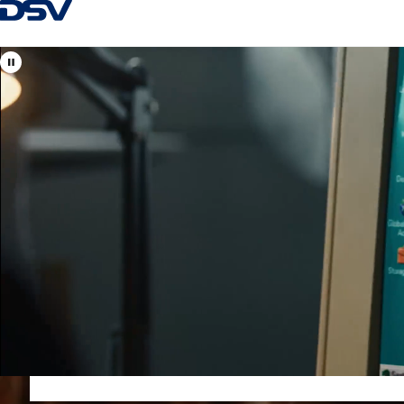
Návrat na hlavnú stránku
Vitajte v DSV
Slovensko
Vaši špecialisti na logistické riešenia, ako aj na cestnú, ná
Kontaktné centrum:
+421 2 4020 1800
obchod@sk.dsv.com