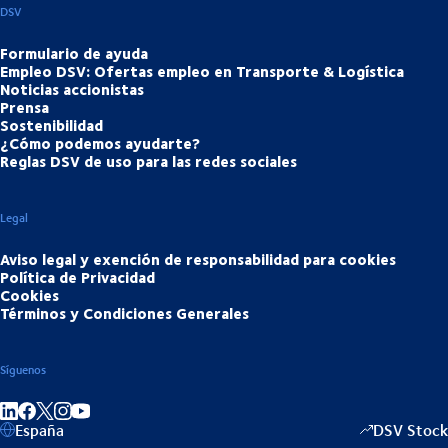
DSV
Formulario de ayuda
Empleo DSV: Ofertas empleo en Transporte & Logística
Noticias accionistas
Prensa
Sostenibilidad
¿Cómo podemos ayudarte?
Reglas DSV de uso para las redes sociales
Legal
Aviso legal y exención de responsabilidad para cookies
Política de Privacidad
Cookies
Términos y Condiciones Generales
Síguenos
Compartir en linkedIn
Compartir en Facebook
Compartir en Instagram
Compartir en Youtube
España
DSV Stock