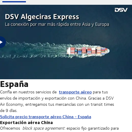
EXPORT MARÍTIMA A CHINA
Espacio fijo garantizado para tus mercancías en los envíos de
exportación marítima a China.
Transporte aéreo China -
España
transporte aéreo
Confía en nuestros servicios de
para tus
envíos de importación y exportación con China. Gracias a DSV
Air Economy, entregamos tus mercancías con un transit times
de 9 días.
Solicita precio transporte aéreo China - España
Exportación aérea China
Ofrecemos
block space agreement
: espacio fijo garantizado para